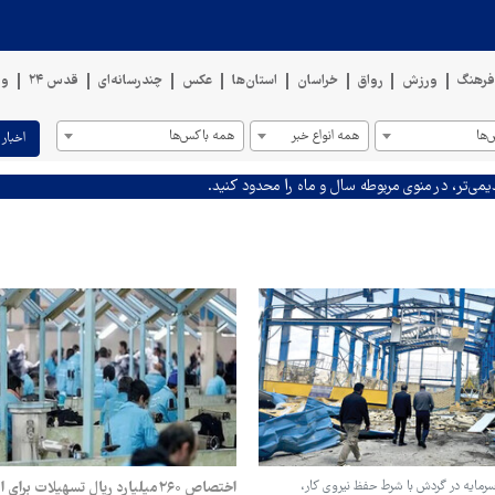
رهنگ
ورزش
رواق
خراسان
استان‌ها
عکس
چندرسانه‌ای
قدس ۲۴
وی
ها
همه انواع خبر
همه باکس‌ها
اخبار 
یمی‌تر، در منوی مربوطه سال و ماه را محدود کنید.
رمایه در گردش با شرط حفظ نیروی کار،
اختصاص ۲۶۰میلیارد ریال تسهیلات برا