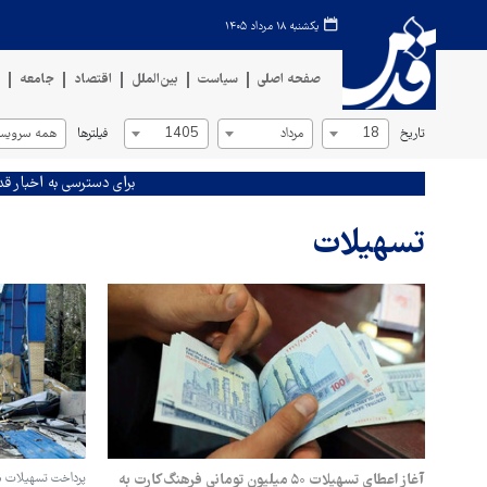
یکشنبه ۱۸ مرداد ۱۴۰۵
صفحه اصلی
سیاست
بین‌الملل
اقتصاد
جامعه
ف
تاریخ
فیلترها
18
مرداد
1405
همه سرویس‌
برای دسترسی به اخبار قد
تسهیلات
آغاز اعطای تسهیلات ۵۰ میلیون تومانی فرهنگ‌کارت به
پرداخت تسهیلات س