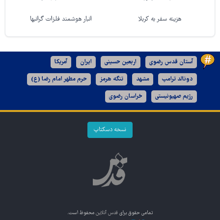
هزینه سفر به کربلا
انبار هوشمند فلزات گرانبها
آستان قدس رضوی
اربعین حسینی
ایران
آمریکا
دونالد ترامپ
مشهد
تنگه هرمز
حرم مطهر امام رضا (ع)
رژیم صهیونیستی
خراسان رضوی
نسخه دسکتاپ
تمامی حقوق برای
قدس آنلاین
محفوظ است.