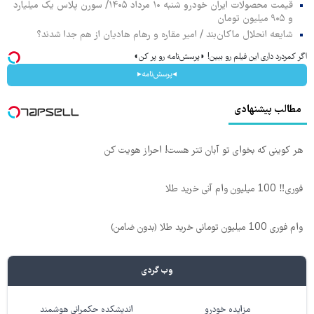
قیمت محصولات ایران خودرو شنبه ۱۰ مرداد ۱۴۰۵/ سورن پلاس یک میلیارد
و ۹۰۵ میلیون تومان
شایعه انحلال ماکان‌بند / امیر مقاره و رهام هادیان از هم جدا شدند؟
اگر کمردرد داری این فیلم رو ببین! ◗پرسش‌نامه رو پر کن◖
◂پرسش‌نامه▸
مطالب پیشنهادی
هر کوینی که بخوای تو آبان تتر هست! احراز هویت کن
فوری‼️ 100 میلیون وام آنی خرید طلا
وام فوری 100 میلیون تومانی خرید طلا (بدون ضامن)
وب گردی
مزایده خودرو
اندیشکده حکمرانی هوشمند