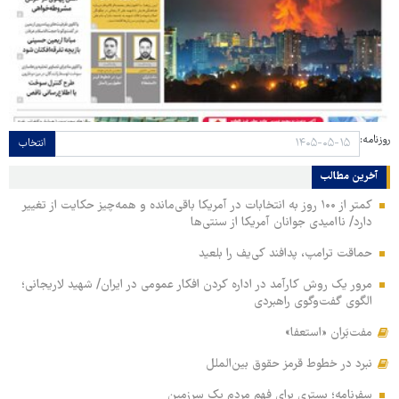
روزنامه:
انتخاب
آخرین مطالب
کمتر از ۱۰۰ روز به انتخابات در آمریکا باقی‌مانده و همه‌چیز حکایت از تغییر
دارد/ ناامیدی جوانان آمریکا از سنتی‌ها
حماقت ترامپ، پدافند کی‌یف را بلعید
مرور یک روش کارآمد در اداره کردن افکار عمومی در ایران/ شهید لاریجانی؛
الگوی گفت‌وگوی راهبردی
مفت‌بَران «استعفا»
نبرد در خطوط قرمز حقوق بین‌الملل
سفرنامه؛ بستری برای فهم مردم یک سرزمین