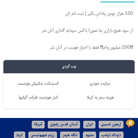
100 هزار تومن پاداش بگیر | ثبت نام کن
از سود هیچ بازاری جا نمون! باکس سرمایه گذاری آبان تتر
❗❗200 میلیون وام❗❗ فقط با احراز هویت در آبان تتر
وب گردی
مزایده خودرو
اندیشکده حکمرانی هوشمند
هزینه سفر به کربلا
انبار هوشمند فلزات گرانبها
اربعین حسینی
ایران
آستان قدس رضوی
آمریکا
دونالد ترامپ
مشهد
تنگه هرمز
رژیم صهیونیستی
کربلا