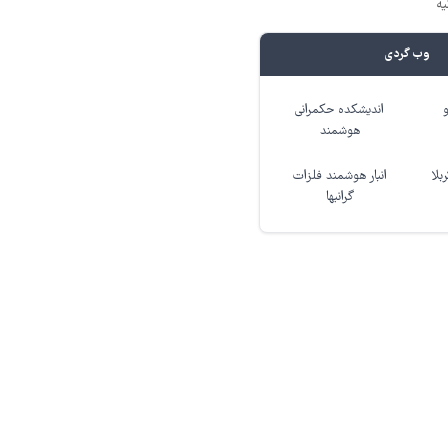
یه
وب گردی
اندیشکده حکمرانی
هوشمند
بلا
انبار هوشمند فلزات
گرانبها