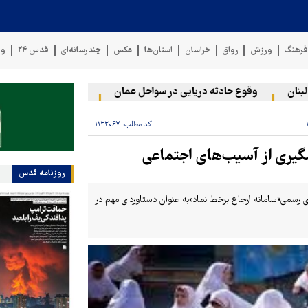
رهنگ
ورزش
رواق
خراسان
استان‌ها
عکس
چندرسانه‌ای
قدس ۲۴
وی
ن
وقوع حادثه دریایی در سواحل عمان
سخنگوی نیروهای مسلح یم
کد مطلب:
۱۱۲۲۰۶۷
یشگیری از آسیب‌های اجتماعی
روزنامه قدس
ازی رسمی«سامانه ارجاع برخط نماد»به عنوان دستاوردی مهم در