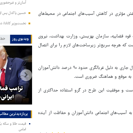
آسان‌تر و غیرحضوری
نقش مؤثری در کاهش آسیب‌های اجتماعی در محیط‌های
حسین پاکدل پس از ۳۳ سال دوباره مجری تلویزیون 
نخست‌وزیر کانادا: دیگ
لاف نماد - از جمله قوه قضاییه، سازمان بهزیستی، وزارت بهداشت، نیروی
ویدیوی روز
خط 
است که هرچه سریع‌تر زیرساخت‌های لازم را برای اتصال
وی اظهار کرد: با توجه به پیش‌بینی افزایش قابل توجه ارجاعات در سال جاری به دلیل غربالگری حدود ۹۰ درصد دانش‌آموزان
ی به موقع و هماهنگ ضروری است.
له خلبانان ایرانی بدون GPS به
جزئیات راه اندازی کیف پول
ترامپ قمار
است و موفقیت این طرح در گرو استفاده حداکثری از
اینترنتی
ایرانی‌
به آسیب‌های اجتماعی دانش‌آموزان و حفاظت از آینده
پربازدیدترین‌ مطالب
امامی