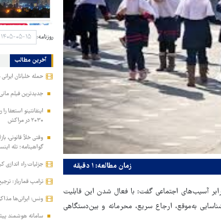
روزنامه:
آخرین مطالب
حمله خلبانان ایرانی بدون GPS به پایگ
جدیدترین فیلم مانی 
اینفانتینو استعفا را 
۲۰۳۰ در مراکش
وقتی خلأ قانونی، بازا
گواهینامه؛ تله اینس
جزئیات راه اندازی کی
زمان مطالعه: ۱ دقیقه
ترامپ قمارباز: ترجیح
ابر آسیب‌های اجتماعی گفت: با فعال شدن این قابلیت
ونس: ایرانی‌ها مذا
ناسایی به‌موقع، ارجاع سریع، محرمانه و بین‌دستگاهی
سامانه هوشمند پیش‌ث