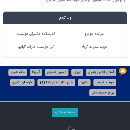
وب گردی
مزایده خودرو
اندیشکده حکمرانی هوشمند
هزینه سفر به کربلا
انبار هوشمند فلزات گرانبها
آستان قدس رضوی
ایران
اربعین حسینی
آمریکا
تنگه هرمز
دونالد ترامپ
مشهد
حرم مطهر امام رضا (ع)
خراسان رضوی
رژیم صهیونیستی
نسخه دسکتاپ