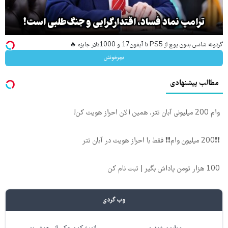
ترامپ نماد فساد، اقتدارگرایی و جنگ‌طلبی است!
گردونه شانس بدون پوچ از PS5 تا آیفون17 و 1000دلار جایزه 🔥
بچرخونش
مطالب پیشنهادی
وام 200 میلیونی آبان تتر. همین الان احراز هویت کن!
❗❗200 میلیون وام❗❗ فقط با احراز هویت در آبان تتر
100 هزار تومن پاداش بگیر | ثبت نام کن
وب گردی