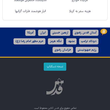
مزایده خودرو
اندیشکده حکمرانی هوشمند
هزینه سفر به کربلا
انبار هوشمند فلزات گرانبها
آستان قدس رضوی
اربعین حسینی
ایران
آمریکا
دونالد ترامپ
مشهد
تنگه هرمز
حرم مطهر امام رضا (ع)
رژیم صهیونیستی
خراسان رضوی
نسخه دسکتاپ
تمامی حقوق برای
قدس آنلاین
محفوظ است.