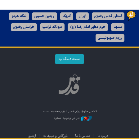
آستان قدس رضوی
ایران
آمریکا
اربعین حسینی
تنگه هرمز
مشهد
حرم مطهر امام رضا (ع)
دونالد ترامپ
خراسان رضوی
رژیم صهیونیستی
نسخه دسکتاپ
تمامی حقوق برای
قدس آنلاین
محفوظ است.
طراحی و تولید: نستوه
درباره ما
تماس با ما
بازرگانی و تبلیغات
آرشیو