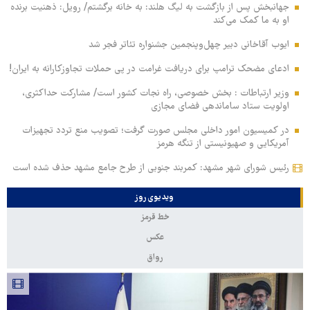
جهانبخش پس از بازگشت به لیگ هلند: به خانه برگشتم/ رویل: ذهنیت برنده
او به ما کمک می‌کند
ایوب آقاخانی دبیر چهل‌وپنجمین جشنواره تئاتر فجر شد
ادعای مضحک ترامپ برای دریافت غرامت در پی حملات تجاوزکارانه به ایران!
وزیر ارتباطات : بخش خصوصی، راه نجات کشور است/ مشارکت حداکثری،
اولویت ستاد ساماندهی فضای مجازی
در کمیسیون امور داخلی مجلس صورت گرفت؛ تصویب منع تردد تجهیزات
آمریکایی و صهیونیستی از تنگه هرمز
رئیس شورای شهر مشهد: کمربند جنوبی از طرح جامع مشهد حذف شده است
ویدیوی روز
خط قرمز
عکس
رواق