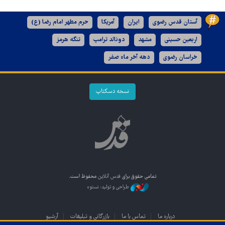
آستان قدس رضوی
ایران
آمریکا
حرم مطهر امام رضا (ع)
اربعین حسینی
مشهد
دونالد ترامپ
تنگه هرمز
خراسان رضوی
دهه آخر ماه صفر
نسخه دسکتاپ
تمامی حقوق برای
قدس آنلاین
محفوظ است.
طراحی و تولید: نستوه
درباره ما
تماس با ما
بازرگانی و تبلیغات
آرشیو