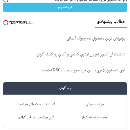
دریافت وام
مطالب پیشنهادی
پرفروش ترین محصول ضدچروک آلمانی
دانشمندان کشور فرمول لاغری گیاهی و آسان رو کشف کردن
توی تابستون لاغری با این چربیسوز میچسبه60%تخفیف
وب گردی
مزایده خودرو
اندیشکده حکمرانی هوشمند
هزینه سفر به کربلا
انبار هوشمند فلزات گرانبها