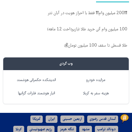
❗❗200 میلیون وام❗❗ فقط با احراز هویت در آبان تتر
100 میلیون وام آنی خرید طلا (بازپرداخت 12 ماهه)
طلا قسطی تا سقف 100 میلیون تومان💰
وب گردی
مزایده خودرو
اندیشکده حکمرانی هوشمند
هزینه سفر به کربلا
انبار هوشمند فلزات گرانبها
آستان قدس رضوی
اربعین حسینی
ایران
آمریکا
دونالد ترامپ
مشهد
تنگه هرمز
رژیم صهیونیستی
کربلا