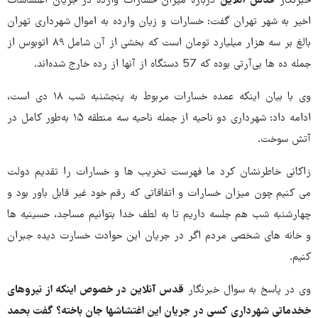
خبرنگار
قدس آنلاین
درباره میزان خسارات وارده در جریان اغتشاشات
اخیر به شهر تهران گفت: خسارات و زیان وارده به اموال شهرداری تهران
بالغ بر سه هزار میلیارد تومان است که بخشی از آن شامل ۸۹ اتوبوس از
جمله ده ها بی‌آرتی بوده که 57 دستگاه از آنها از رده خارج شده‌اند.
وی با بیان اینکه عمده خسارات مربوط به پنجشنبه شب ۱۸ دی است،
ادامه داد: شهرداری دو ناحیه از جمله ناحیه سه منطقه ۱۵ به‌طور کامل در
آتش سوخت.
زاکانی خاطرنشان کرد ما فهرست تخریب ها و خسارات را تقدیم دولت
می کنیم چون میزان خسارات و اتفاقاتی که رقم خود غیر قابل باور بود و
چهارشنبه شب هم جلسه داریم تا به لطف خدا بتوانیم مساجد، حسینیه ها
و خانه های شخصی مردم اگر در جریان این حوادث خسارت دیده جبران
کنیم.
وی در پاسخ به سوال خبرنگار
قدس آنلاین در خصوص اینکه از نیروهای
خخدماتی شهرداری کسی در جریان این اغتشاشها جان باخته؟ گفت بحمد