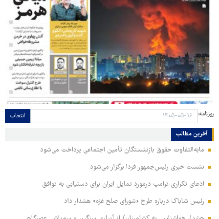
روزنامه:
انتخاب
آخرین مطالب
مابه‌التفاوت حقوق بازنشستگان تأمین اجتماعی پرداخت می‌شود
نشست خبری رئیس‌جمهور فردا برگزار می‌شود
ادعای تکراری ترامپ درمورد تمایل ایران برای دستیابی به توافق
رئیس شاباک درباره طرح «شورای صلح غزه» هشدار داد
هشدار هواشناسی به کشاورزان/ از آبیاری سنگین و سم‌پاشی عصرگاهی