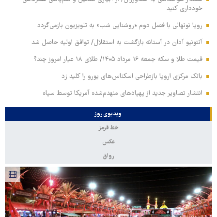
خودداری کنید
رویا نونهالی با فصل دوم «روشنایی شب» به تلویزیون بازمی‌گردد
آنتونیو آدان در آستانه بازگشت به استقلال/ توافق اولیه حاصل شد
قیمت طلا و سکه جمعه ۱۶ مرداد ۱۴۰۵/ طلای ۱۸ عیار امروز چند؟
بانک مرکزی اروپا بازطراحی اسکناس‌های یورو را کلید زد
انتشار تصاویر جدید از پهپادهای منهدم‌شده آمریکا توسط سپاه
ویدیوی روز
خط قرمز
عکس
رواق