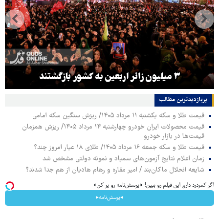
۳ میلیون زائر اربعین به کشور بازگشتند
پربازدیدترین‌ مطالب
قیمت طلا و سکه یکشنبه ۱۱ مرداد ۱۴۰۵/ ریزش سنگین سکه امامی
قیمت محصولات ایران خودرو چهارشنبه ۱۴ مرداد ۱۴۰۵/ ریزش همزمان
قیمت‌ها در بازار خودرو
قیمت طلا و سکه جمعه ۱۶ مرداد ۱۴۰۵/ طلای ۱۸ عیار امروز چند؟
زمان اعلام نتایج آزمون‌های سمپاد و نمونه دولتی مشخص شد
شایعه انحلال ماکان‌بند / امیر مقاره و رهام هادیان از هم جدا شدند؟
اگر کمردرد داری این فیلم رو ببین! ◗پرسش‌نامه رو پر کن◖
◂پرسش‌نامه▸