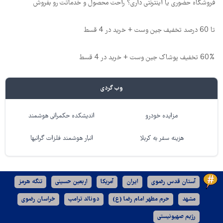
فروشگاه حضوری یا اینترنتی داری؟ راحت محصول و خدماتت رو بفروش
تا 60 درصد تخفیف جین وست + خرید در 4 قسط
60% تخفیف پوشاک جین وست + خرید در 4 قسط
وب گردی
مزایده خودرو
اندیشکده حکمرانی هوشمند
هزینه سفر به کربلا
انبار هوشمند فلزات گرانبها
آستان قدس رضوی
ایران
آمریکا
اربعین حسینی
تنگه هرمز
مشهد
حرم مطهر امام رضا (ع)
دونالد ترامپ
خراسان رضوی
رژیم صهیونیستی