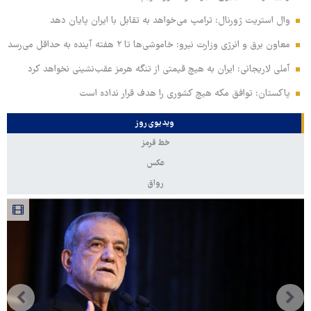
وال‌ استریت ژورنال: ترامپ می‌خواهد به تقابل با ایران پایان دهد
معاون برق و انرژی وزارت نیرو: خاموشی‌ها تا ۲ هفته آینده به حداقل می‌رسد
آملی‌ لاریجانی: ایران به هیچ قیمتی از تنگه هرمز عقب‌نشینی نخواهد کرد
پاکستان: توافق مکه هیچ کشوری را هدف قرار نداده است
ویدیوی روز
خط قرمز
عکس
رواق