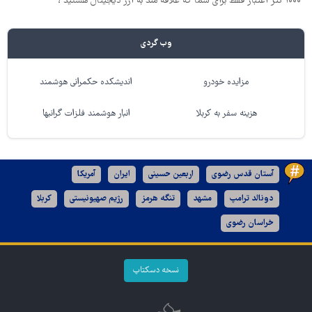
۱۰۰۰ تتر اعتبار فقط برای شما که علاقه مند به ارز دیجیتال هستید !
وب گردی
مزایده خودرو
اندیشکده حکمرانی هوشمند
هزینه سفر به کربلا
انبار هوشمند فلزات گرانبها
آستان قدس رضوی
اربعین حسینی
ایران
آمریکا
دونالد ترامپ
مشهد
تنگه هرمز
رژیم صهیونیستی
کربلا
خراسان رضوی
نسخه دسکتاپ