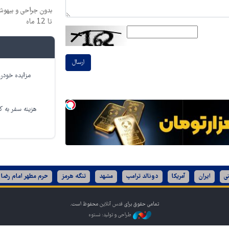
بدون جراحی و بیهو
تا 12 ماه
ارسال
مزایده خودرو
هزینه سفر به کر
ی
ایران
آمریکا
دونالد ترامپ
مشهد
تنگه هرمز
حرم مطهر امام رضا 
تمامی حقوق برای
قدس آنلاین
محفوظ است.
طراحی و تولید: نستوه