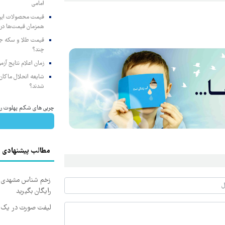
امامی
همزمان قیمت‌ها در ب
چند؟
زمان اعلام نتایج آ
شایعه انحلال ماکان‌ب
شدند؟
چربی های شکم پهلوت رو ف
مطالب پیشنهادی
زخم شناس مشهدی درم
رایگان بگیرید
لیفت صورت در یک ج