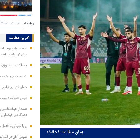
روزنامه:
آخرین مطالب
نخست‌وزیر روسیه:‌ ت
ایران در اولویت است
مابه‌التفاوت حقوق 
نشست خبری رئیس‌جمه
ادعای تکراری ترامپ د
رئیس شاباک درباره 
هشدار هواشناسی به 
عصرگاهی خودداری ک
رویا نونهالی با فصل 
زمان مطالعه: ۱ دقیقه
آنتونیو آدان در آستا