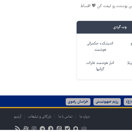
شی پوستت رو لیفت کن 💖 اقساط
وب گردی
اندیشکده حکمرانی
هوشمند
بلا
انبار هوشمند فلزات
گرانبها
(ع)
رژیم صهیونیستی
خراسان رضوی
درباره ما
تماس با ما
بازرگانی و تبلیغات
آرشیو