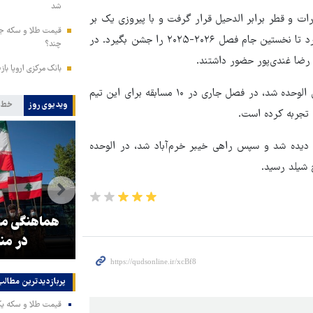
شد
رات و قطر برابر الدحیل قرار گرفت و با پیروزی یک بر
صفر مقابل نماینده قطر، عنوان قهرمانی این رقابت‌ها را از آن خود کرد تا نخستین جام فصل ۲۰۲۶-۲۰۲۵ را جشن بگیرد. در
چند؟
رضا غندی‌پور حضور داشتند.
بانک مرکزی اروپا باز
مبین دهقان که تابستان گذشته به عنوان یکی از بازیکنان ایرانی راهی الوحده شد، در فصل جاری در ۱۰ مسابقه برای این تیم
ویدیوی روز
خط 
ی تجربه کرده است.
گ برتر دیده شد و سپس راهی خیبر خرم‌آباد شد، در الوحده
ج شیلد رسید.
ر
هماهنگی محور مقاومت، آمریکا را
ترامپ نماد
در منطقه درمانده کرد
جن
پربازدیدترین‌ مطالب