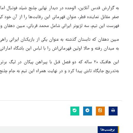
به گزارش قدس آنلاین، الوحده در دیدار نهایی چلنج شیلد فوتبال اما
فهرست این تیم، سه لژیونر ایرانی شامل محمد قربانی، مبین دهقان و 
به میدان رفته و حالا اولین قهرمانی‌اش را با لباس این باشگاه امارات
این هافبک ۲۰ ساله که دو فصل قبل با پیراهن پیکان در لی
به‌تدریج جایگاه ثابتی پیدا کرد و در نهایت همراه این تیم به جام چلن
د فساد، اقتدارگرایی و
۳ میلیون زائر اربعین به کشو
گ‌طلبی است!
بازگشتند
برچسب‌ها