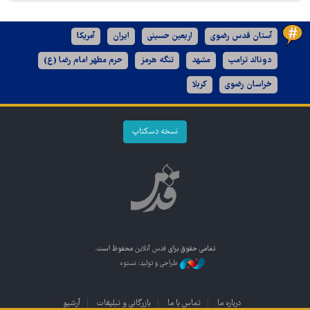
آستان قدس رضوی
اربعین حسینی
ایران
آمریکا
دونالد ترامپ
مشهد
تنگه هرمز
حرم مطهر امام رضا (ع)
خراسان رضوی
کربلا
نسخه دسکتاپ
تمامی حقوق برای
قدس آنلاین
محفوظ است.
طراحی و تولید: نستوه
درباره ما
تماس با ما
بازرگانی و تبلیغات
آرشیو