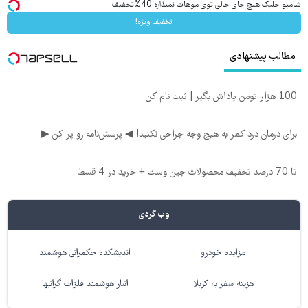
شامپو جلبک هیچ جای خالی توی موهات نمیذاره 40%تخفیف
تخفیف ویژه!
مطالب پیشنهادی
100 هزار تومن پاداش بگیر | ثبت نام کن
برای درمان درد کمر به هیچ وجه جراحی نکنید! ◀ پرسش‌نامه رو پر کن ▶
تا 70 درصد تخفیف محصولات جین وست + خرید در 4 قسط
وب گردی
مزایده خودرو
اندیشکده حکمرانی هوشمند
هزینه سفر به کربلا
انبار هوشمند فلزات گرانبها