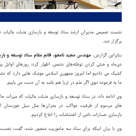
برگزار شد.
بنابراین گزارش،
مهندس مجید نامجو، قائم مقام ستاد توسعه و بازس
دی‌ماه و خنثی کردن توطئه‌های دشمن، اظهار کرد: روزهای اوایل پ
کشیک می دادیم اما امروز جمهوری اسلامی موشک هایی دارد که دشم
ما به فرموده نبوی اگر علم در ثریا هم باشد به آن دست می یابیم.
صدها نفر مثل علی خامنه‌ای در ر
وی ادامه داد: در ستاد توسعه و بازسازی عتبات عالیات که میراث حا
انقلاب جان و آبرو خواهند داد
های مرسوم از ظرفیت مواکب در بحران‌ها مثل سیل خوزستان ا
بازسازی خسارات ناشی از اغتشاشات را ابلاغ کردیم.
وی با بیان اینکه برای ستاد سه ماموریت متصور شده، گفت: نخس