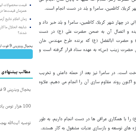
هر کربلا، کاظمین، سامرا و بلد در دست انجام است.
همزمان قیمت‌ها در ب
زمان اعلام نتایج آ
 در چهار شهر کربلا، کاظمین، سامرا و بلد خبر داد و
شایعه انحلال ماکان‌ب
سیده و اتصال آن به صحن حضرت علی (ع) در دست
شدند؟
ام حسین (ع) و حضرت ابالفضل (ع) که برنده طرح مهندس خان
یخچال ویترینی 9 فوت ایستکول (جدید)
ضرت زینب (س)» به عهده ستاد قرار گرفته است و
مطالب پیشنهادی
خت است. در سامرا نیز بعد از حمله داعش و تخریب
اکنون روند مقاوم سازی آن را انجام می دهیم. علاوه
یخچال ویترینی 9 فوت ایستکول (جدید)
100 هزار تومن پاداش بگیر | ثبت نام کن
 را با همکاری عراقی ها در دست انجام داریم. به طور
توصیه آیت‌الله بهج
ژه های توسعه و بازسازی عتبات مشغول به کار هستند.