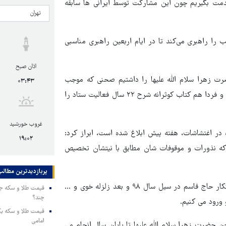
خدمت بگیریم چون این مشارکت توسط ایرانی ها سابقه
را راهبری می‌کند تا در ایام اربعین راهبری مناسبی
اذان صبح
رت زهرا سلام الله علیها را داشتیم صحنی که موجب
۰۳:۴۳
شگفتی جهانیان است، همزمان کتاب خانه پدری را هم رونمایی کردیم و فردا هم کتاب کوثرانه شرح ۲۲ سال فعالیت ستاد را
غروب خورشید
 در اغتشاشات، هفته پیش ابلاغ شده است، ابراز کرد:
۱۹:۰۲
که نذورات و موقوفات شان مطابق با نیتشان تخصیص
پربازدیدترین‌ مطالب
وی با بیان اینکه اگرچه مواکب برای اربعین شکل گرفته‌اند، اما به ابتکار حاج قاسم در سیل سال ۹۸ و بعد زلزله خوی و ...
چند؟
ورود می کنیم.
امامی
ن حضرت زهرا سلام الله علیها تا پایان سال انجام می