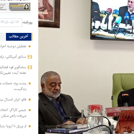
روزنامه:
آخرین مطالب
تعطیلی دوشبه اجراها
سناتور آمریکایی: ترا
سخنگوی قوه قضائیه:
هفته آینده تعیین‌تک
پشت پرده حملات به
زندگیست
فائو: ایران امسال بیشتر از متوسط 
جیمی کاراگر: انتخاب
می‌رفت راهی میلان 
از برزیل تا اروپا؛ رد