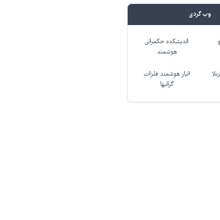
وب گردی
اندیشکده حکمرانی
هوشمند
بلا
انبار هوشمند فلزات
گرانبها