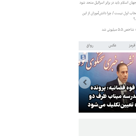
هان اسلام باید در برابر اسرائیل متحد شود
خاب اول نیست / چرا دانش‌آموزان از این
؟
 میلیونی شد
قرمز
عکس
رواق
وه قضائیه: پرونده
درسه میناب ظرف دو
صدها نفر مثل علی خامنه‌ای در ر
 تعیین‌تکلیف می‌شود
انقلاب جان و آبرو خواهند داد