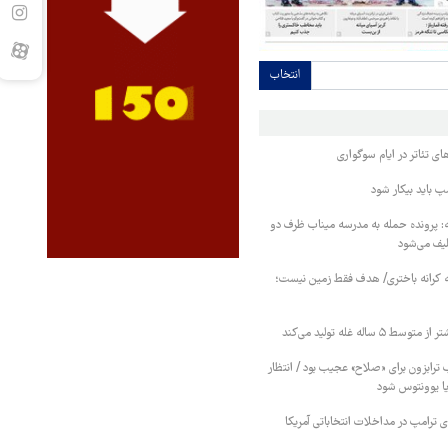
انتخاب
ی تئاتر در ایام سوگواری
مپ باید بیکار شود
 پرونده حمله به مدرسه میناب ظرف دو
لیف می‌شود
 کرانه باختری/ هدف فقط زمین نیست؛
۵ ساله غله تولید می‌کند
 ترابزون برای «صلاح» عجیب بود / انتظار
یا یوونتوس شود
پای ترامپ در مداخلات انتخاباتی آمریکا