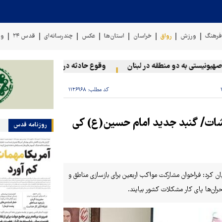
رهنگ
ورزش
رواق
خراسان
استان‌ها
عکس
چندرسانه‌ای
قدس ۲۴
وی
ستی به دو منطقه در لبنان
وقوع حادثه دریایی در سواحل عمان
کد مطلب:
۱۱۲۶۹۶۸
شات/ گنبد جدید امام حسین(ع) کی
روزنامه قدس
ان کرد: فراخوان مشارکت مواکب اربعین برای بازسازی مناطق و
ان‌ها پای کار مشکلات کشور بیایند.