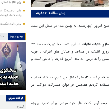
وزیر دفاع پاکستان: ج
وقتی ریاضی دیگر انت
زمان مطالعه: ۶ دقیقه
رشته فاصله گرفته‌اند
بورس رکورد شکست؛ شاخص ۵.۵
نشست صمیمی مدیران ارشد ستاد توسعه و بازسازی عتبات عالیات صبح امروز (چهارشنبه، ۸ بهمن ماه) در محل این ستاد
ویدیوی روز
خط 
ازی عتبات عالیات
در این نشست با تبریک حماسه ۲۲
یروزی انقلاب در مساجد و خیابان های اطراف با چوب
نان را به ترس انداخته، امروز قدرت با دانش است و
سخنگوی ق
اه
سناتور آمریکایی: ترامپ باید بیکار
حمله به م
ج قاسم است کارها را دنبال می کنیم، در کنار فعالیت
شود
هفته آینده
ستفاده کردیم همچنین فراخوان مشارکت مواکب در
اوقات شرعی
ت جمع آوری کمک های خرد مردمی برای تعریف پروژه
استان: