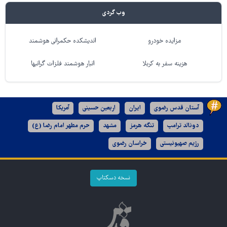
وب گردی
مزایده خودرو
اندیشکده حکمرانی هوشمند
هزینه سفر به کربلا
انبار هوشمند فلزات گرانبها
آستان قدس رضوی
ایران
اربعین حسینی
آمریکا
دونالد ترامپ
تنگه هرمز
مشهد
حرم مطهر امام رضا (ع)
رژیم صهیونیستی
خراسان رضوی
نسخه دسکتاپ