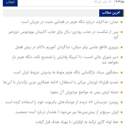
روزنامه:
انتخاب
آخرین مطالب
عمان: مذاکرات درباره تنگه هرمز در فضایی مثبت در جریان است
پس از شکست در جذب رودری؛ رئال برای جذب کاپیتان یوونتوس دورخیز
کرد
پیروزی قاطع چلسی برابر میلان؛ شاگردان آموریم ناکام در پیش فصل
دبیر شورای عالی امنیت: تا آمریکا رفتارش را تصحیح نکند، تنگه هرمز باز
نخواهد شد
سخنگوی سپاه: بازگشایی تنگه هرمز منوط به پذیرش شروط ایران است
تمدید قرارداد اوزجان بیزاتی با استقلال؛ ادامه همکاری مربی ترک‌تبار با آبی‌ها
حمله ارتش یمن به مواضع مزدوران آل سعود
رویترز: عربستان ۸۶ درصد از موشک‌های پاتریوت خود را استفاده کرده است
ایران سریع‌تر از پیش‌بینی‌ها پیر می‌شود / هشدار درباره آینده جمعیت
خط لوله گازی ترکیه به اوکراین با پهپاد هدف قرار گرفت