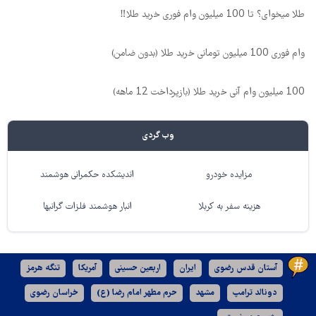
طلا میخوای؟ تا 100 میلیون وام فوری خرید طلا‼️
وام فوری 100 میلیون تومانی خرید طلا (بدون ضامن)
100 میلیون وام آنی خرید طلا (بازپرداخت 12 ماهه)
وب گردی
مزایده خودرو
اندیشکده حکمرانی هوشمند
هزینه سفر به کربلا
انبار هوشمند فلزات گرانبها
آستان قدس رضوی
ایران
اربعین حسینی
آمریکا
تنگه هرمز
دونالد ترامپ
مشهد
حرم مطهر امام رضا (ع)
خراسان رضوی