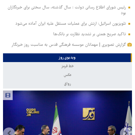
رئیس شورای اطلاع رسانی دولت : سال گذشته، سال سختی برای خبرنگاران
بود
تلویزیون اسرائیل: ارتش برای عملیات مستقل علیه ایران آماده می‌شود
تاکید صریح همتی بر تشدید نظارت بر بانک‌ها
گزارش تصویری | مهمانان موسسه فرهنگی قدس به مناسبت روز خبرنگار
ویدیوی روز
خط قرمز
عکس
رواق