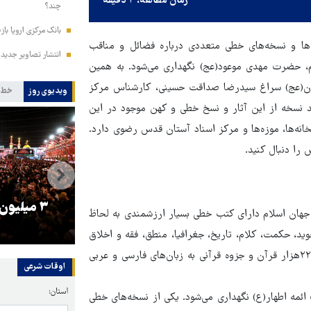
زمان مطالعه: ۴ دقیقه
چند؟
بانک مرکزی اروپا باز
ها و نسخه‌های خطی متعددی درباره فضائل و مناقب
انتشار تصاویر جدید 
عظم، حضرت مهدی موعود(عج) نگهداری می‌شود. به همین
مان(عج) سراغ سیدرضا صداقت حسینی، کارشناس مرکز
ویدیوی روز
خط 
 نسخه از این آثار و نسخ خطی و کهن موجود در این
 در سازمان کتابخانه‌ها، موزه‌ها و مرکز اسناد آستان قدس رضوی دارد.
 را دنبال کنید.
را
ترامپ نماد فساد، اقتدارگرایی و
۳ میلیون
 جهان اسلام دارای کتب خطی بسیار ارزشمندی به لحاظ
جنگ‌طلبی است!
وید، حکمت، کلام، تاریخ، جغرافیا، منطق، فقه و اخلاق
است. در حال حاضر در این کتابخانه بیش از ۵۸هزار کتاب خطی و ۲۲هزار قرآن و جزوه قرآنی به زبان‌های فارسی و عربی
اوقات شرعی
استان:
ئمه اطهار(ع) نگهداری می‌شود. یکی از نسخه‌های خطی