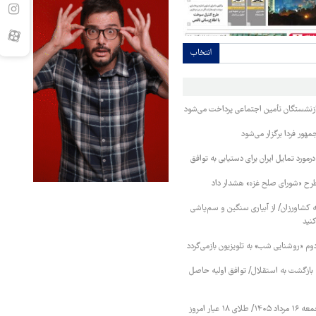
انتخاب
بازنشستگان تأمین اجتماعی پرداخت می‌شود
ور فردا برگزار می‌شود
رمورد تمایل ایران برای دستیابی به توافق
طرح «شورای صلح غزه» هشدار داد
کشاورزان/ از آبیاری سنگین و سم‌پاشی
نید
دوم «روشنایی شب» به تلویزیون بازمی‌گردد
نه بازگشت به استقلال/ توافق اولیه حاصل
قیمت طلا و سکه جمعه ۱۶ مرداد ۱۴۰۵/ طلای ۱۸ عیار امروز