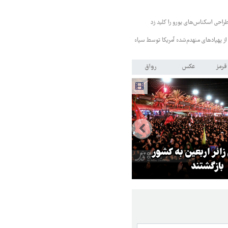
طراحی اسکناس‌های یورو را کلید زد
از پهپادهای منهدم‌شده آمریکا توسط سپاه
قرمز
عکس
رواق
 زائر اربعین به کشور
هماهنگی محور مقاومت، آمریکا ر
بازگشتند
در منطقه درمانده کرد