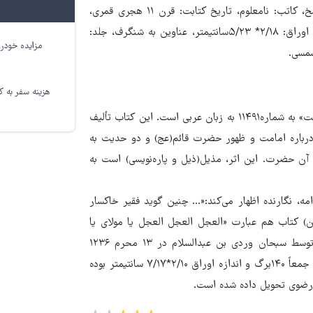
اما برخی از مشخصات این نسخه به این شرح است: خط نسخه: نسخ، کاتب: نامعلوم، تاریخ کتابت: قرن ۱۱ هجری قمری،
کاغذ: آهاری نخودی، تعداد سطور ۲۵، تعداد اوراق: ۱۸۲برگ، اندازه اوراق: ۲/۱۸* ۵/۲۳سانتیمتر، عناوین به شنگرف، جلد:
مزایده خودرو
هزینه سفر به کر
از دیگر نسخه‌های خطی درباره حضرت صاحب‌الزمان(عج) «رساله رجعت» به شماره۱۱۴۹۱ به زبان عربی است. این کتاب تألیف
مجلسی(ره) مشتمل بر ۱۴ حدیث بوده که ۱۲ حدیث درباره امامت و ظهور حضرت قائم(عج) و دو حدیث به
 آن حضرت. این اثر، مذیل(ذیل و پاره‌نویسی) است به
مه، نگارنده اظهار می‌کند:«... چنین گوید فقیر خاکسار
یان) کتاب هم عبارت «العجل العجل العجل یا مولای یا
صاحب‌الزمان(عج)...» آورده شده است. این نسخه به خط نستعلیق توسط سبحان وردی بن عبدالسلام در ۱۳ محرم ۱۲۳۶
قمری کتابت شده است، کاغذ نسخه آبی، تعداد سطور۱۳، تعداد اوراق جمعاً ۱۴۰برگ و اندازه اوراق ۲/۱۰*۷/۱۷ سانتیمتر بوده