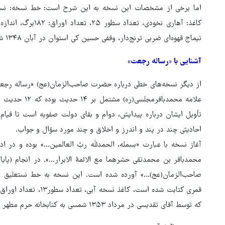
تیماج قهوه‌ای ضربی ترنج‌دار، وقفی حسین کی استوان در آبان ۱۳۴۸ شمسی.
آشنایی با «رساله رجعت»
علامه محمدباقر
تأویل ایشان درباره پیدایش، دوام و بقای دولت صفویه است تا قیام
احادیثی چند در پند و اندرز و اخلاق و چند مورد سؤال و جواب.
آغاز نسخه با عبارت «بسمله، الحمدلله ربّ العالمین...» بوده و در ادا
محمدباقر بن محمدتقی حشرهما مع الائمۀ الابرار...». در انجام (پا
که توسط آقای تقدیسی در مرداد ۱۳۵۳ شمسی به کتابخانه حرم مطهر رضوی تحویل داده شده است.