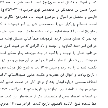
میرزا 
فارسی و مشتمل بر احوال و موضوع غیبت امام عصر(عج) نگارش شده
است: «...عالم بزرگوار میرزا محمدحسن شیرازی امر فرمودند تا ک
زمان(ع) است را ترجمه نمایم. عرضه داشتم فاضل ارجمند سید علی بن
چه بهتر که همان منتشر گردد. فرمودند: حتماً کتابی مستقل نوشته ش
در این امر «جنة المأوی» را نوشته و نام افرادی که در غیبت کبری ش
می‌دانید همان را ترجمه و با آنچه در جلد سیزدهم بحار مذکور است
فرمودند: پس شمه‌ای از حالات آنجناب را نیز بر آن بیفزای و من نیز 
نگاشته شده‌اند را نام برده و سپس به ۱۲ باب به شرح ذیل مرتب نمودم:
مهدی موعود...(ادامه تا باب دوازدهم)، تاریخ ختم، ۱۴ ذی‌القعده ۱۳۰۳ می‌باشد».
در اینجا به اختصار برخی از مشخصات یکی از نسخه‌های این کتاب خطی