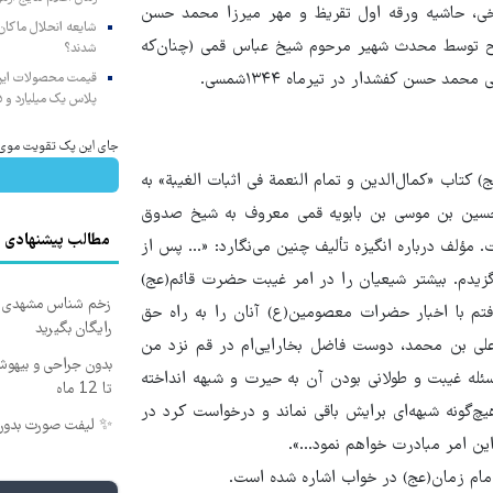
*۲/ ۲۱سانتیمتر، عناوین به سرخی، حاشیه ورقه اول تقریظ و مهر میرزا محمد حسن
شایعه انحلال ماکان‌ب
صحیح توسط محدث شهیر مرحوم شیخ عباس قمی (چنان‌که
شدند؟
د حسن کفشدار در تیرماه ۱۳۴۴شمسی.
پلاس یک میلیارد و ۹۰۵ میلیون تومان
جای این پک تقویت موی جلب
کتاب «کمال‌الدین و تمام النعمة فی اثبات الغیبة» به
علی بن حسین بن موسی بن بابویه قمی معروف به شیخ صدوق
مطالب پیشنهادی
ده است. مؤلف درباره انگیزه تألیف چنین می‌نگارد: «... پس از
 گزیدم. بیشتر شیعیان را در امر غیبت حضرت قائم(عج)
زخم شناس مشهدی درم
تم با اخبار حضرات معصومین(ع) آنان را به راه حق
رایگان بگیرید
لی بن محمد، دوست فاضل بخارایی‌ام در قم نزد من
بدون جراحی و بیهو
سئله غیبت و طولانی بودن آن به حیرت و شبهه انداخته
تا 12 ماه
یچ‌گونه شبهه‌ای برایش باقی نماند و درخواست کرد در
✨ لیفت صورت بدون جراح
ین امر مبادرت خواهم نمود...».
ام زمان(عج) در خواب اشاره شده است.