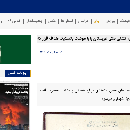
رهنگ
ورزش
رواق
خراسان
استان‌ها
عکس
چندرسانه‌ای
قدس ۲۴
وی
نفتی عربستان را با موشک بالستیک هدف قرار دادیم
پنتاگون: ۶۸۷ نظامی آمریکایی در درگیری با ایران زخمی شدند
کد مطلب:
۱۱۲۹۱۱۹
روزنامه قدس
خه‌های خطی متعددی درباره فضائل و مناقب حضرات ائمه
ج) نگهداری می‌شود.