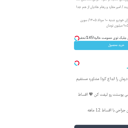
ند / امیر مقاره و رهام هادیان از هم جدا
قیمت محصولات ایران خودرو شنبه ۱۰ مرداد ۱۴۰۵/ سورن
ک توی حمومت خالیه!45%تخفیف
خرید محصول
ان را ابداع کرد! مشاوره مستقیم
شی پوستت رو لیفت کن 💖 اقساط
ی با اقساط 12 ماهه