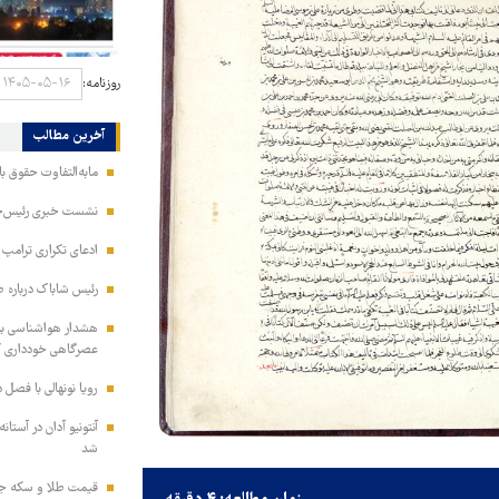
روزنامه:
آخرین مطالب
مابه‌التفاوت حقوق 
نشست خبری رئیس‌جمه
ادعای تکراری ترامپ د
رئیس شاباک درباره 
هشدار هواشناسی به 
عصرگاهی خودداری ک
رویا نونهالی با فصل 
آنتونیو آدان در آستا
شد