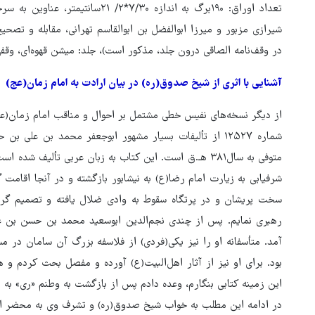
تعداد اوراق: ۱۹۰برگ به اندازه ۷/۳۰
شیرازی مزبور و میرزا ابوالفضل بن ابوالقاسم تهرانی، مقابله و ت
در وقف‌نامه الصاقی درون جلد، مذکور است)، جلد: میشن قهوه‌ای، وقفی محم
آشنایی با اثری از شیخ صدوق(ره) در بیان ارادت به امام زمان(عج)
از دیگر نسخه‌های نفیس خطی مشتمل بر احوال و مناقب امام زمان(عج) 
شماره ۱۲۵۲۷ از تألیفات بسیار مشهور ابوجعفر محمد بن 
متوفی به سال۳۸۱ هـ.ق است. این کتاب به زبان عربی تألیف ش
شرفیابی به زیارت امام رضا(ع) به نیشابور بازگشته و در آنجا اقامت
سخت پریشان و در پرتگاه سقوط به وادی ضلال یافته و تصمیم گرف
رهبری نمایم. پس از چندی نجم‌الدین ابوسعید محمد بن حسن بن ع
آمد. متأسفانه او را نیز یکی(فردی) از فلاسفه بزرگ آن سامان در م
بود. برای او نیز از آثار اهل‌البیت(ع) آورده و مفصل بحث کردم و ه
این زمینه کتابی بنگارم، وعده دادم پس از بازگشت به وطنم «ری» به ا
در ادامه این مطلب به خواب شیخ صدوق(ره) و تشرف وی به محضر ام