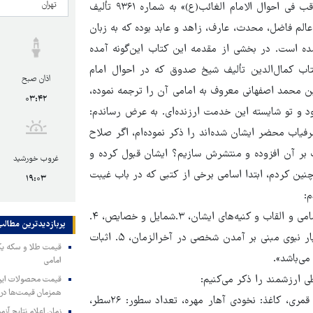
که در احوال و فضائل امام زمان(عج) است، نسخه خطی «النجم الثاقب فی احوال الامام الغائب(ع)» به شماره ۹۳۶۱ تألیف
حسین بن محمدتقی بن محمدعلی نوری طبرسی (۱۳۲۰-۱۲۵۴ق) عالم فاضل، محدث، عارف، زاهد و عابد بوده که به زبان
 است. در بخشی از مقدمه این کتاب این‌گونه آمده
تاب کمال‌الدین تألیف شیخ صدوق که در احوال امام
اذان صبح
 محمد اصفهانی معروف به امامی آن را ترجمه نموده،
۰۳:۴۲
ود و تو شایسته این خدمت ارزنده‌ای. به عرض رساندم:
رفیاب محضر ایشان شده‌اند را ذکر نموده‌ام، اگر صلاح
 بر آن افزوده و منتشرش سازیم؟ ایشان قبول کرده و
غروب خورشید
چنین کردم، ابتدا اسامی برخی از کتبی که در باب غیبت
۱۹:۰۳
۱.تاریخ ولادت و احوال آن حضرت و حکیمه خاتون علیهم‌السلام، ۲. اسامی و القاب و کنیه‌های ایشان، ۳.شمایل و خصایص، ۴.
پربازدیدترین‌ مطالب
اختلاف مسلمین درباره ایشان بعد از توافق آنان در صحت صدور اخبار نبوی مبنی بر آمدن شخصی در آخرالزمان، ۵. اثبات
امامی
 ارزشمند را ذکر می‌کنیم:
همزمان قیمت‌ها در ب
خط نسخه: نسخ، کاتب: نامعلوم، تاریخ کتابت: اواخر سده ۱۴ هجری قمری، کاغذ: نخودی آهار مهره، تعداد سطور: ۲۶سطر،
زمان اعلام نتایج آ