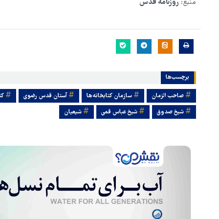
منبع:
روزنامه قدس
برچسب‌ها
صاحب الزمان
سازمان کتابخانه‌ها
آستان قدس رضوی
کت
شیخ صدوق
شیخ عباس قمی
شیعیان