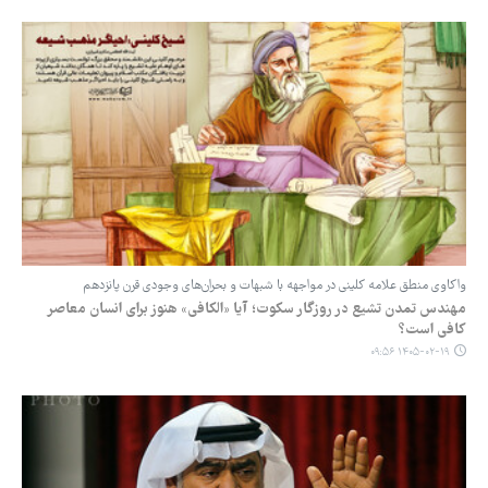
واکاوی منطق علامه کلینی در مواجهه با شبهات و بحران‌های وجودی قرن پانزدهم
‏مهندس تمدن تشیع در روزگار سکوت؛ آیا «الکافی» هنوز برای انسان معاصر
کافی است؟
۱۴۰۵-۰۲-۱۹ ۰۹:۵۶