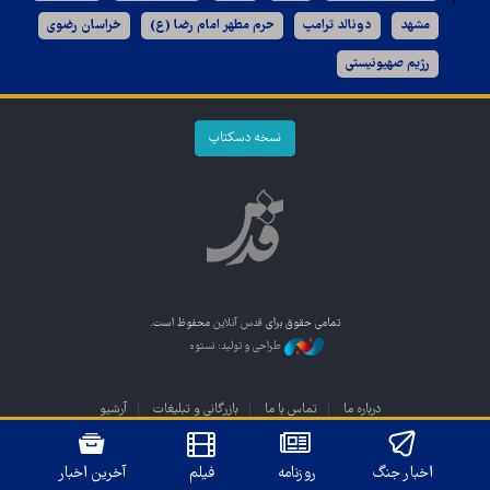
مشهد
دونالد ترامپ
حرم مطهر امام رضا (ع)
خراسان رضوی
رژیم صهیونیستی
نسخه دسکتاپ
تمامی حقوق برای
قدس آنلاین
محفوظ است.
طراحی و تولید: نستوه
درباره ما
تماس با ما
بازرگانی و تبلیغات
آرشیو
اخبار جنگ
روزنامه
فیلم
آخرین اخبار