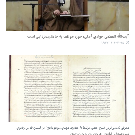
آیت‌الله العظمی جوادی آملی: حوزه موظف به جاهلیت‌زدایی است
۱۴۰۴-۱۱-۲۵ ۱۶:۳۳
معرفی قدیمی‌ترین نسخ خطی مرتبط با حضرت مهدی موعود(عج) در آستان قدس رضوی
نسخه‌های ارادت به حضرت حجت(عج)