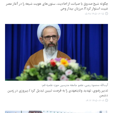
چگونه شیخ صدوق با صیانت از احادیث، ستون‌های هویت شیعه را در آغاز عصر
غیبت استوار کرد؟/ مرزبان بیدار وحی
۱۴۰۵-۰۲-۱۵ ۰۵:۳۸
آیت‌الله محمود رجبی، عضو جامعه مدرسین حوزه علمیه قم:
تدبیر رضوی، تهدید ولایتعهدی را به فرصت تبیین تبدیل کرد / پیروزی در زمین
دشمن
۱۴۰۵-۰۲-۰۹ ۰۴:۱۲