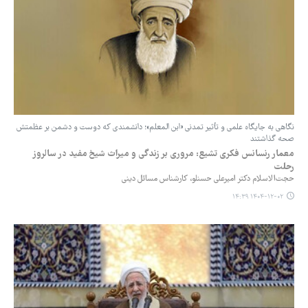
نگاهی به جایگاه علمی و تأثیر تمدنی «ابن المعلم»؛ دانشمندی که دوست و دشمن بر عظمتش
صحه گذاشتند
معمار رنسانس فکری تشیع: مروری بر زندگی و میراث شیخ مفید در سالروز
رحلت
حجت‌الاسلام دکتر امیرعلی حسنلو، کارشناس مسائل دینی
۱۴۰۴-۱۲-۰۲ ۱۴:۳۹