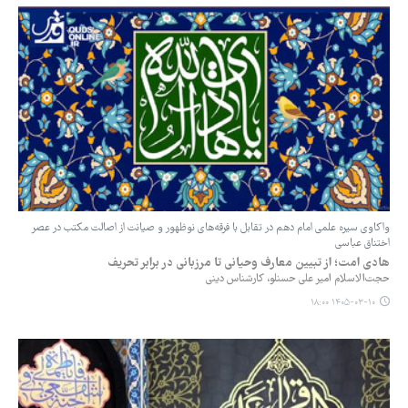
‏‏واکاوی سیره علمی امام دهم در تقابل با فرقه‌های نوظهور و صیانت از اصالت مکتب در عصر
اختناق عباسی
هادی امت؛ از تبیین معارف وحیانی تا مرزبانی در برابر تحریف
حجت‌الاسلام امیر علی حسنلو، کارشناس دینی
۱۴۰۵-۰۳-۱۰ ۱۸:۰۰