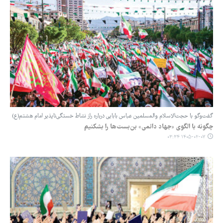
گفت‌وگو با حجت‌الاسلام والمسلمین عباس بابایی درباره راز نشاط خستگی‌ناپذیر امام هشتم(ع)
چگونه با الگوی «جهاد دائمی» بن‌بست‌ها را بشکنیم
۱۴۰۵-۰۲-۰۷ ۰۳:۳۴