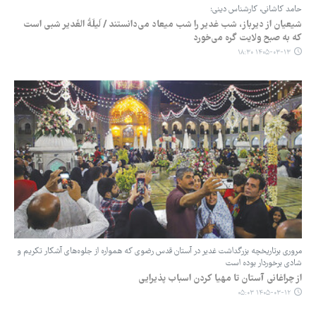
حامد کاشانی، کارشناس دینی:
شیعیان از دیرباز، شب غدیر را شب میعاد می‌دانستند / لَیلَةُ الغَدیر شبی است
که به صبح ولایت گره می‌خورد
۱۴۰۵-۰۳-۱۳ ۱۸:۳۰
مروری برتاریخچه بزرگداشت غدیر در آستان قدس رضوی که همواره از جلوه‌های آشکار تکریم و
شادی برخوردار بوده است
از چراغانی آستان تا مهیا کردن اسباب پذیرایی
۱۴۰۵-۰۳-۱۲ ۰۵:۰۳