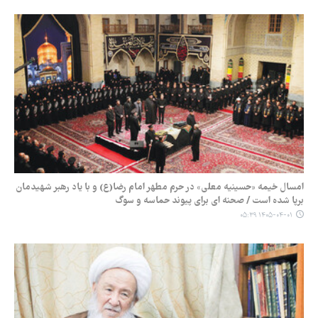
امسال خیمه‌ «حسینیه معلی» در حرم مطهر امام رضا(ع) و با یاد رهبر شهیدمان
برپا شده است / صحنه ای برای پیوند حماسه و سوگ
۱۴۰۵-۰۴-۰۱ ۰۵:۳۹