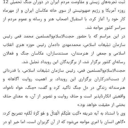
ثبت تجربه‌های زیستی و مقاومت مردم ایران در دوران جنگ تحمیلی 12
‌روزه آمریکا و رژیم صهیونیستی از سوی خانه عکاسان ایران و از مهرماه
کار خود را آغاز کرد، با استقبال اصحاب هنر و رسانه و عموم مردم از
سراسر کشور مواجه شد.
در این مراسم که با حضور حجت‌الاسلام‌والمسلمین محمد قمی رئیس
سازمان تبلیغات اسلامی، محمدمهدی دادمان رئیس حوزه هنری انقلاب
اسلامی و جمعی از هنرمندان، مستندسازان، عکاسان جنگ و فعالان
رسانه‌ای کشور برگزار شد، از برگزیدگان این رویداد تجلیل شد.
حجت‌الاسلام‌والمسلمین قمی، رئیس سازمان تبلیغات اسلامی، با قدردانی
از دست‌اندرکاران برگزاری این رویداد، بر اهمیت روایت آگاهانه و
هنرمندانه زندگی در دل جنگ تأکید کرد و گفت: «جنگ، خواه ناخواه،
واقعیتی انکارناپذیر است و حذف روایت و تصویر از آن، به معنای حذف
بخشی از حقیقت خواهد بود.»
وی با استناد به آیه شریفه «کُتِبَ عَلَیْکُمُ الْقِتالُ وَ هُوَ کُرْهٌ لَکُمْ» تصریح کرد:
«گاهی انسان با امری مواجه می‌شود که از آن گریزان است، اما خیر او در