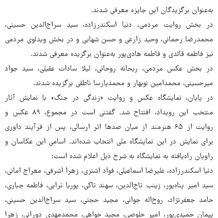
به‌عنوان برگزیدگان این جایزه معرفی شدند.
در بخش روایت مردمی، دنیا اسکندرزاده، سید سراج‌الدین حسینی،
محمدرضا رحمانی، وحید زارعی و حسن شهابی و در بخش ویدئوی مردمی
نیز فاطمه قائدی و فاطمه هادی‌پور به‌عنوان برگزیده معرفی شدند.
در بخش عکس مردمی، ریحانه روحانی، لیلا سادات عقیلی، سید جواد
میرحسینی، محمدامین نوبهار و محمدپارسا ناطقی برگزیده شدند.
در پایان، نمایشگاه عکس و روایت «زندگی در جنگ» با نمایش آثار
منتخب این رویداد، افتتاح شد. گفتنی است در مجموع، ۸۹ عکس و
روایت از ۶۵ هنرمند از میان صدها اثر ارسالی، پس از فرآیند داوری
برای نمایش در این نمایشگاه ملی انتخاب شده‌اند. اسامی این عکاسان و
راویان راه‌یافته به نمایشگاه به شرح ذیل اعلام شده است:
دنیا اسکندرزاده، علیرضا اسماعیلی، فواد اشتری، زهرا اشرفی، معراج امانی،
سید امیر پناه‌پور، زینب تاج‌الدین، سهند تاکی، پوریا ترابی، فاطمه جباری،
حامد جعفرنژاد، روح‌اله جوانی، مجید حجتی، سید سراج‌الدین حسینی،
پیمان حمیدی‌پور، امیر خلوصی، مجید خواهی، محمدمهدی دورانی، زهرا