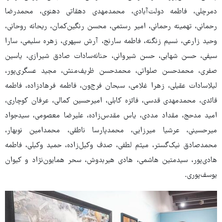
دمرچلی، فاطمه دولت‌آبادی، محمدمهدی دهقاتی دهنوی، محمدرضا
رحمانی، تهمینه رحمانی، امیر رستمی، محسن رنگین‌کمان، ریحانه روحانی،
وحید زارعی، نسیم زنگنه، فاطمه سارنج، آرش سپهری، زهره سلیمی، سارا
سیفی، حسن شهابی، حسن شیروانی، حنانه‌سادات صادق شیرازی، یاسین
صفری، محمدحسن صلواتی، محمدحسن ظریف‌منش، مجید عسگری‌پور،
لیلاسادات عقیلی، زهرا غلامی، سبحان فرج‌ون، فاطمه فرهادزاده، فاطمه
قائدی، محمدمهدی قدسی، فائزه کابلی، امیرحسین کمالی، عرفان کوچاری،
امید مدحج، مقداد مددی، یاس مقدس‌زاده، علیرضا معصومی، سیدجواد
میرحسینی، عرشیا میرزایی، محمدپارسا ناطقی، محمدامین نوبهار،
محمدصادق نیک‌گستر، میثم لطفی، صدف وکیل‌زاده، حمید وکیلی، فاطمه
هادی‌پور، سیدمتین هاشمی، هادی هیربدوش، سحر همایون‌نژاد و کیوان
یوسف‌پوری.