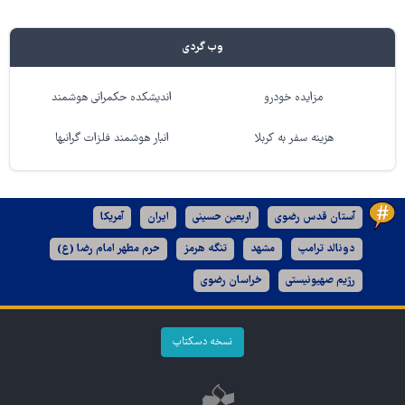
وب گردی
مزایده خودرو
اندیشکده حکمرانی هوشمند
هزینه سفر به کربلا
انبار هوشمند فلزات گرانبها
آستان قدس رضوی
اربعین حسینی
ایران
آمریکا
دونالد ترامپ
مشهد
تنگه هرمز
حرم مطهر امام رضا (ع)
رژیم صهیونیستی
خراسان رضوی
نسخه دسکتاپ