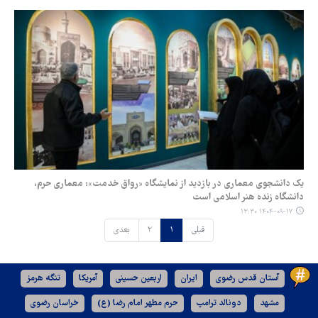
یک دانشجوی معماری در بازدید از نمایشگاه «رواق خدمت»: معماری حرم،
دانشگاه زنده هنر اسلامی است
۱۴۰۴-۰۹-۱۷ ۱۳:۳۰
قبلی
۱
۲
بعدی
آستان قدس رضوی
ایران
اربعین حسینی
آمریکا
تنگه هرمز
مشهد
دونالد ترامپ
حرم مطهر امام رضا (ع)
خراسان رضوی