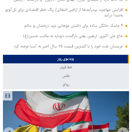
افزایش مهاجرت پردرآمدها از اراضی اشغالی/ زنگ خطر اقتصادی برای تل‌آویو
به‌صدا درآمد
۴ ماسک خانگی ساده برای داشتن موهایی نرم، درخشان و سالم
حاج علی اکبری: اربعین یعنی بازگشت دوباره به مکتب حسین(ع)
عربستان نفت خود را با کمترین قیمت ۲۵ سال اخیر به آسیا عرضه کرد
ویدیوی روز
خط قرمز
عکس
رواق