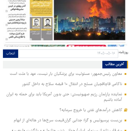
روزنامه:
انتخاب
آخرین مطالب
معاون رئیس‌جمهور: مسئولیت برای پزشکیان بار نیست، عهد با ملت است
ناکامی قاچاقچیان مسلح در انتقال ۱۰ قبضه سلاح به داخل کشور
نماینده پارلمان رژیم صهیونیستی: حتی بدون آمریکا باید برای حمله به ایران
آماده باشیم
کاهش درآمدهای نفتی یا خروج سرمایه؟
بن‌بست پرسپولیس و گرا؛ جدایی گران‌قیمت سرخ‌ها در هاله‌ای از ابهام
سه قاب تازه از سینمای ایران/ جهانی شدن «نازول» و بازگشت «اربعین»