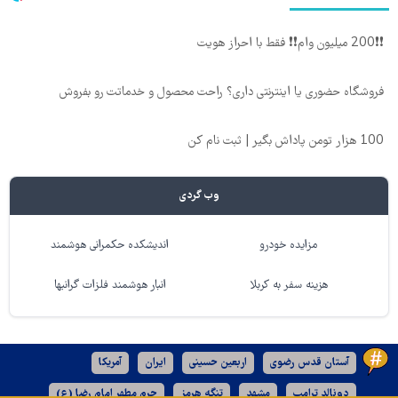
❗❗200 میلیون وام❗❗ فقط با احراز هویت
فروشگاه حضوری یا اینترنتی داری؟ راحت محصول و خدماتت رو بفروش
100 هزار تومن پاداش بگیر | ثبت نام کن
وب گردی
مزایده خودرو
اندیشکده حکمرانی هوشمند
هزینه سفر به کربلا
انبار هوشمند فلزات گرانبها
آستان قدس رضوی
اربعین حسینی
ایران
آمریکا
دونالد ترامپ
مشهد
تنگه هرمز
حرم مطهر امام رضا (ع)