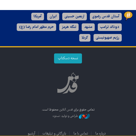
آستان قدس رضوی
اربعین حسینی
ایران
آمریکا
دونالد ترامپ
مشهد
تنگه هرمز
حرم مطهر امام رضا (ع)
رژیم صهیونیستی
کربلا
نسخه دسکتاپ
تمامی حقوق برای
قدس آنلاین
محفوظ است.
طراحی و تولید: نستوه
درباره ما
تماس با ما
بازرگانی و تبلیغات
آرشیو