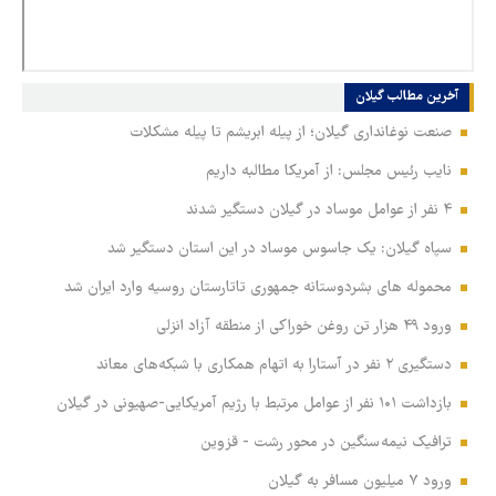
آخرین مطالب‏‏‏‏‏ گیلان
صنعت نوغانداری گیلان؛ از پیله ابریشم تا پیله مشکلات
نایب رئیس مجلس: از آمریکا مطالبه داریم
۴ نفر از عوامل موساد در گیلان دستگیر شدند
سپاه گیلان: یک جاسوس موساد در این استان دستگیر شد
محموله های بشردوستانه جمهوری تاتارستان روسیه وارد ایران شد
ورود ۴۹ هزار تن روغن خوراکی از منطقه آزاد انزلی
دستگیری ۲ نفر در آستارا به اتهام همکاری با شبکه‌های معاند
بازداشت ۱۰۱ نفر از عوامل مرتبط با رژیم آمریکایی-صهیونی در گیلان
ترافیک نیمه سنگین در محور رشت - قزوین
ورود ۷ میلیون مسافر به گیلان