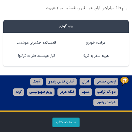
وام 15 میلیاردی آبان تتر | فوری، فقط با احراز هویت
وب گردی
مزایده خودرو
اندیشکده حکمرانی هوشمند
هزینه سفر به کربلا
انبار هوشمند فلزات گرانبها
اربعین حسینی
ایران
آستان قدس رضوی
آمریکا
دونالد ترامپ
مشهد
تنگه هرمز
رژیم صهیونیستی
کربلا
خراسان رضوی
نسخه دسکتاپ