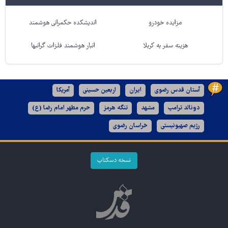
مزایده خودرو
اندیشکده حکمرانی هوشمند
هزینه سفر به کربلا
انبار هوشمند فلزات گرانبها
آستان قدس رضوی
ایران
اربعین حسینی
آمریکا
دونالد ترامپ
مشهد
تنگه هرمز
حرم مطهر امام رضا (ع)
رژیم صهیونیستی
خراسان رضوی
نسخه دسکتاپ