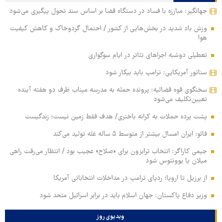
جهانگیر: مبارزه با فساد در دستگاه قضا بر اساس سند تحول پیگیری می‌شود
وزش باد شدید در بخش‌هایی از کشور / احتمال گردوخاک و کاهش کیفیت
هوا
تعطیلی دوشبه اجراهای تئاتر در ایام سوگواری
سناتور آمریکایی: ترامپ باید بیکار شود
سخنگوی قوه قضائیه: پرونده حمله به مدرسه میناب ظرف دو هفته آینده
تعیین‌تکلیف می‌شود
پشت پرده حملات به کرانه باختری/ هدف فقط زمین نیست؛ زندگیست
فائو: ایران امسال بیشتر از متوسط ۵ ساله غله تولید می‌کند
جیمی کاراگر: انتخاب ترابزون برای «صلاح» عجیب بود / انتظار می‌رفت راهی
میلان یا یوونتوس شود
از برزیل تا اروپا؛ ردپای ترامپ در مداخلات انتخاباتی آمریکا
وزیر دفاع پاکستان: جهان اسلام باید در برابر اسرائیل متحد شود
ویدیوی روز