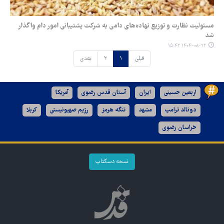
مسئولیت نظارت و توزیع نهاده‌های دامی به شرکت پشتیبانی امور دام واگذار
شد
۱۴۰۴-۰۸-۲۲ ۱۵:۴۲
قبلی
۱
۲
بعدی
اربعین حسینی
ایران
آستان قدس رضوی
آمریکا
دونالد ترامپ
مشهد
تنگه هرمز
رژیم صهیونیستی
کربلا
خراسان رضوی
نسخه دسکتاپ