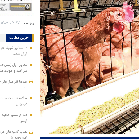
روزنامه:
آخرین مطالب
۱۱ سناتور آمریکا خ
ایران شدند
معاون اول رئیس‌جمه
سر امید و هویت مل
صدها نفر مثل علی خا
داد
«داده» نفت جدید خاور
دیجیتال
اونس
نصب کتیبه‌های عزاد
امام رضا(ع)