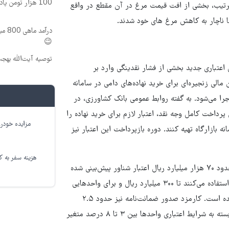
100 هزار تومن پاداش بگیر | ثبت نام کن
د. به این ترتیب، بخشی از افت قیمت مرغ در آن مقطع در واقع
ا ناچار به کاهش مرغ های خود شدند.
درآم
😉
توصیه آیت‌الله بهج
اعتباری جدید بخشی از فشار نقدینگی وارد بر
مالی زنجیره‌ای برای خرید نهاده‌های دامی در سامانه
اجرا می‌شود. به گفته روابط عمومی بانک کشاورزی، در
پرداخت کامل وجه نقد، اعتبار لازم برای خرید نهاده را
مزایده خودرو
ه بازارگاه تهیه کنند. دوره بازپرداخت این اعتبار نیز
هزینه سفر به کر
بر اساس اعلام بانک کشاورزی، برای اجرای این طرح در سطح کشور حدود ۷۰ هزار میلیارد ریال اعتبار شناور پیش‌بینی شده
است. در این چارچوب سقف اعتبار برای واحدهایی که از ضمانت‌نامه استفاده می‌کنند تا ۳۰۰ میلیارد ریال و برای واحدهایی
که وثایق ملکی ارائه می‌دهند تا یک‌هزار و ۵۰۰ میلیارد ریال تعیین شده است. کارمزد صدور ضمانت‌نامه نیز حدود ۲.۵
درصد اعلام شده و نرخ تأمین مالی خرید نهاده از طریق این سازوکار بسته به شرایط اعتباری واحدها بین ۳ تا ۸ درصد متغیر