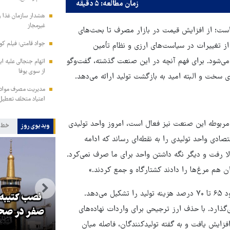
زمان مطالعه: ۵ دقیقه
هشدار سازمان غذا و
غیرمجاز
 است؛ از افزایش قیمت در بازار مصرف تا بحث‌های
جواد قامتی: فیلم کوت
از تغییرات در سیاست‌های ارزی و نظام تأمین
 می‌شود. برای فهم آنچه در این صنعت گذشته، گفت‌وگو
اتهام جنجالی علیه ای
از سوی یوفا
 سخت و البته امید به بازگشت تولید ارائه می‌دهد.
مدیریت مصرف مواد ف
اعتیاد متخلف تعطیل
مربوطه این صنعت نیز فعال است، امروز واحد تولیدی
ویدیوی روز
خط 
تصادی واحد تولیدی را به نقطه‌ای رساند که ادامه
لا رفت و دیگر نگه داشتن واحد برای ما صرف نمی‌کرد.
 هم مرغ‌ها را دادند کشتارگاه و جمع کردند.»
در صنعت مرغ تخم‌گذار، خوراک طیور شامل ذرت و کنجاله سویا حدود ۶۵ تا ۷۰ درصد هزینه تولید را تشکیل می‌دهد.
نصب کتیبه‌
می‌گذارد. با حذف ارز ترجیحی برای واردات نهاده‌های
و
صدها نفر مثل علی خامنه‌ای در راه
صفر در صحن
 افزایش یافت و به گفته تولیدکنندگان، فاصله میان
انقلاب جان و آبرو خواهند داد