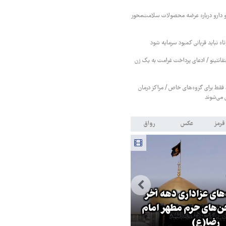
 دارو درباره عرضه محصولات سلامت‌محور
اه نباید قربانی کمبود سرمایه شود
نفانتینو / ادعای پرداخت غرامت به یک زن
قط برای گروه‌های خاص / مراکز درمان
 می‌شوند
قرمز
عکس
رواق
های عزاداری دهه آخر
‌های حرم مطهر امام
ترامپ نماد فساد، اقتدارگرایی و
رضا(ع)
جنگ‌طلبی است!