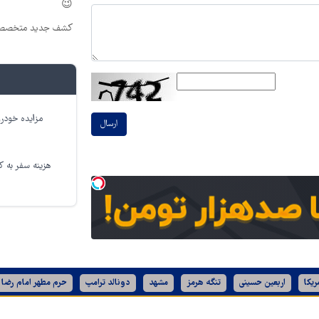
😉
کشف جدید متخصصین
مزایده خودرو
ارسال
هزینه سفر به کر
ریکا
اربعین حسینی
تنگه هرمز
مشهد
دونالد ترامپ
حرم مطهر امام رضا 