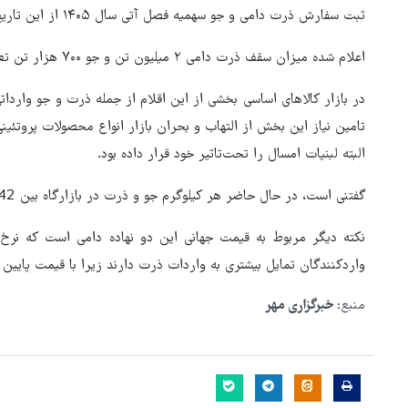
ثبت سفارش ذرت دامی و جو سهمیه فصل آتی سال ۱۴۰۵ از این تاریخ آغاز و تا پایان اسفند به صورت سیستمی ادامه دارد.
اعلام شده میزان سقف ذرت دامی ۲ میلیون تن و جو ۷۰۰ هزار تن تعیین شده است.
در بازار کالاهای اساسی بخشی از این اقلام از جمله ذرت و جو وار
تامین نیاز این بخش از التهاب و بحران بازار انواع محصولات پروتئی
البته لبنیات امسال را تحت‌تاثیر خود قرار داده بود.
گفتنی است، در حال حاضر هر کیلوگرم جو و ذرت در بازارگاه بین 42 تا 47 هزار تومان عرضه می‌شود.
نکته دیگر مربوط به قیمت جهانی این دو نهاده دامی است که نرخ
یون فوتبال: در همه
واردکنندگان تمایل بیشتری به واردات ذرت دارند زیرا با قیمت پایین وار
اید از هوش مصنوعی
قدردانی رئیس‌جمهور از
ستفاده کنیم
جانفشانی‌های نیروهای مسلح
منبع:
خبرگزاری مهر