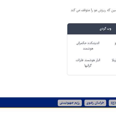
 که ریزش مو را متوقف می کند
وب گردی
اندیشکده حکمرانی
هوشمند
بلا
انبار هوشمند فلزات
گرانبها
(ع)
خراسان رضوی
رژیم صهیونیستی