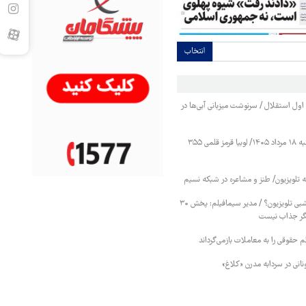
انتخاب
ول استقلال / سرنوشت میزبانی آبی‌ها در
قیمت حبوبات یکشنبه ۱۸ مرداد ۱۴۰۵/ لوبیا قرمز قلمی ۳۵۵
ه تلویزیون/ طنز و مشاعره در شبکه نسیم
پایان سریال‌های هرشبی تلویزیون؟ / مدیر سیمافیلم: پخش ۳۰
ر جذاب نیست
ظم حقوقی را به معاملات بازمی‌گرداند
ونانی در سردابه مدرن «کلاغ»