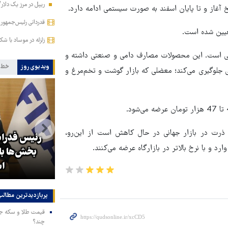
ریپل در مرز یک دلار
قدردانی رئیس‌جمهور 
زلزله در موساد با شک
داتی است. این محصولات مصارف دامی و صنعتی داشته و
ویدیوی روز
خط 
نی جلوگیری می‌کند؛ معضلی که بازار گوشت و تخم‌مرغ و
 ذرت در بازار جهانی در حال کاهش است از این‌رو،
رئیس فدراس
د و با نرخ بالاتر در بازارگاه عرضه می‌کنند.
زلزله در موساد با شکست پروژه
بخش‌ها ب
براندازی در ایران
اس
پربازدیدترین‌ مطالب
چند؟