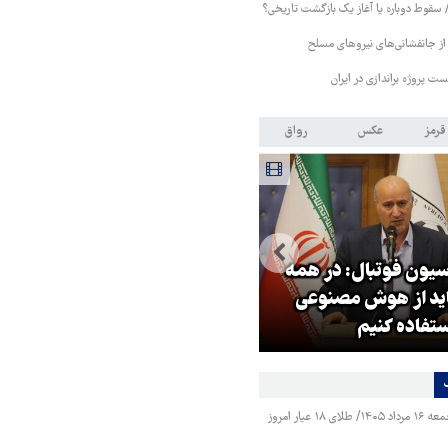
/ سقوط دوباره یا آغاز یک بازگشت تاریخی؟
از جانفشانی‌های نیروهای مسلح
ست پروژه براندازی در ایران
قرمز
عکس
رواق
یون فوتبال: در همه
اید از هوش مصنوعی
قدردانی رئیس‌جمهور از
تفاده کنیم
جانفشانی‌های نیروهای مسلح
قیمت طلا و سکه جمعه ۱۶ مرداد ۱۴۰۵/ طلای ۱۸ عیار امروز