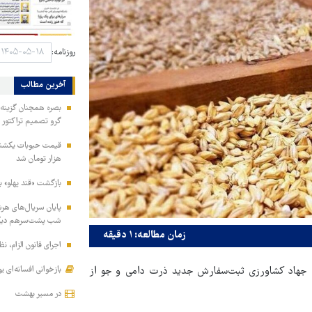
روزنامه:
آخرین مطالب
بصره همچنان گزینه ا
گرو تصمیم تراکتور
هزار تومان شد
بازگشت «قند پهلو» ب
شب پشت‌سرهم دیگ
زمان مطالعه: ۱ دقیقه
اجرای قانون الزام، ن
بازخوانی افسانه‌ای ی
رت جهاد کشاورزی ثبت‌سفارش جدید ذرت دامی و جو از
در مسیر بهشت