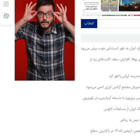
انتخاب
ره ایران به طور استثنایی خوب پیش می‌رود
ی یوفا؛ افزایش سقف کارت‌های زرد در
رسه ایرانی را لغو کرد
 میزبان مجمع آژانس انرژی اتمی می‌شود
 برق‌نورد با «نسخه آزمایشی» در تلویزیون
 ایران از مسابقات لائوس
 یمن به ریاض
رئیس ستاد مرکزی اربعین: اربعین ۱۴۰۵ در بالاترین سطح