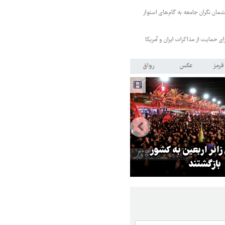
مان نگران جامعه به گام‌های استوار
رای حمایت از مذاکرات ایران و آمریکا
قرمز
عکس
رواق
 زائر اربعین به کشور
هماهنگی محور مقاومت، آمریکا ر
بازگشتند
در منطقه درمانده کرد