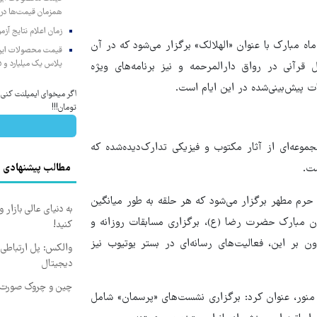
همزمان قیمت‌ها در ب
زمان اعلام نتایج آ
ز ماه مبارک با عنوان «الهلالک» برگزار می‌شود که در آن
پلاس یک میلیارد و ۹۰۵ میلیون تومان
رآنی در رواق دارالمرحمه و نیز برنامه‌های ویژه
ت پیش‌بینی‌شده در این ایام است.
تومان!!!
وعه‌ای از آثار مکتوب و فیزیکی تدارک‌دیده‌شده که
مطالب پیشنهادی
معرفت ویژه زائران در حرم مطهر برگزار می‌شود که هر حلقه به طور میانگین
به دنیای عالی بازار
از زبان مبارک حضرت رضا (ع)، برگزاری مسابقات روزانه و
کنید!
ن بر این، فعالیت‌های رسانه‌ای در بستر یوتیوب نیز
والکس: پل ارتباطی ش
دیجیتال
چین و چروک صورت ا
اه منور، عنوان کرد: برگزاری نشست‌های «پرسمان» شامل