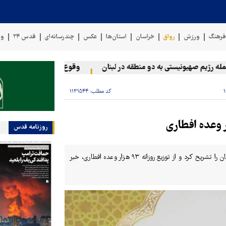
رهنگ
ورزش
رواق
خراسان
استان‌ها
عکس
چندرسانه‌ای
قدس ۲۴
وی
یم صهیونیستی به دو منطقه در لبنان
وقوع حادثه دریایی در سواحل عم
کد مطلب:
۱۱۳۱۵۴۴
روزنامه قدس
مدیر عالی حرم مطهر رضوی ویژه‌برنامه‌های حرم مطهر رضوی در ماه مبارک رمضان را تشریح کرد و از توزیع روزانه ۹۳ هزار وعده افطاری، خبر