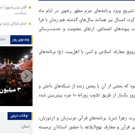
آقای رئیس‌جمهور! چش
بهمن‌ماه، در نشست خبری تشریح ویژه برنامه‌های حرم مطهر رضوی در ایام ماه
شماست
رد: امسال نیز همانند سال‌های گذشته هم زمان با فرا
اعلام آمادگی ترکیه ب
ت پیوندهای اجتماعی، ارتقای معنویت و خدمت‌رسانی
ویدیوی روز
خط 
یج معارف اسلامی و انس با اهل‌بیت (ع) برنامه‌های
یم برگزار می‌شود که بخشی از آن با پخش زنده از شبکه‌های داخلی و
را
ترامپ نماد فساد، اقتدارگرایی و
۳ میلیون
بین‌المللی همراه است. همچنین برنامه‌ای ویژه برای ختم قرآن هر ۳ روز یک‌بار از طریق تلاوت روزانه ۱۰ جزء پیش‌بینی شده
جنگ‌طلبی است!
اوقات شرعی
ت زهرا (س)، برنامه‌های قرآنی عرب‌زبان و اردوزبان،
استان:
خانوادگی در شب‌ها و برگزاری ۲۴۰ محفل تفسیر قرآن و معارف نهج‌البلاغه با حضور استادان برجسته