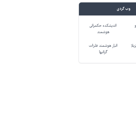
وب گردی
اندیشکده حکمرانی
هوشمند
بلا
انبار هوشمند فلزات
گرانبها