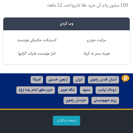
100 میلیون وام آنی خرید طلا (بازپرداخت 12 ماهه)
وب گردی
مزایده خودرو
اندیشکده حکمرانی هوشمند
هزینه سفر به کربلا
انبار هوشمند فلزات گرانبها
آستان قدس رضوی
ایران
اربعین حسینی
آمریکا
دونالد ترامپ
مشهد
تنگه هرمز
حرم مطهر امام رضا (ع)
رژیم صهیونیستی
خراسان رضوی
نسخه دسکتاپ