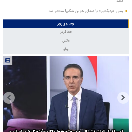
دهد
رمان «پدرکشی» با صدای هوتن شکیبا منتشر شد
ویدیوی روز
خط قرمز
عکس
رواق