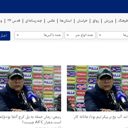
رهنگ
ورزش
رواق
خراسان
استان‌ها
عکس
چندرسانه‌ای
قدس ۲۴
وی
ها
همه انواع خبر
همه باکس‌ها
اخبار 
نند آب یخ بر پیکر تیم بود/ جانانه کار
ربیعی: زمان حمله به پل کرج آنجا بودم/ع
است،معیار AFC چیست؟