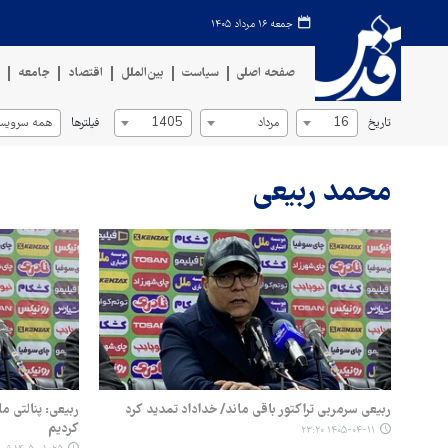
جمعه ۱۶ مرداد ۱۴۰۵
صفحه اصلی
سیاست
بین‌الملل
اقتصاد
جامعه
ف
تاریخ
فیلترها
16
مرداد
1405
همه سرویس‌
محمد ربیعی
ربیعی سرمربی تراکتور باقی ماند/ خداداد تمدید کرد
ربیعی: پنالتی ما
کردیم
۱۴۰۵-۰۴-۱۱ ۲۳:۲۰