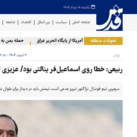
یکشنبه ۱۸ مرداد ۱۴۰۵
صفحه اصلی
سیاست
بین‌الملل
اقتصاد
جامعه
ف
تحولات منطقه
خروج گام‌به‌گام آمریکا از پایگاه الحریر عراق
حمله یمن به آرامک
ورزش
۳ اسفند ۱۴۰۴ - ۲۲:۱۸
ربیعی: خطا روی اسماعیل‌فر پنالتی بود/ عزیزی 
سرمربی تیم فوتبال تراکتور تبریز مدعی است تیمش باید در دیدار برابر ملوان ب