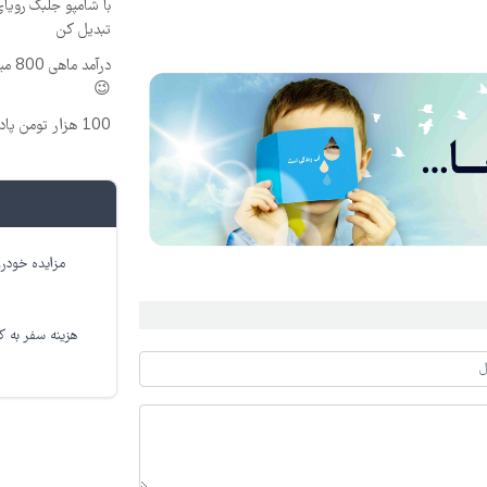
با شامپو جلبک رویا
تبدیل کن
درآم
😉
100 هزار تومن پاداش بگیر | ثبت نام کن
مزایده خودرو
هزینه سفر به کر