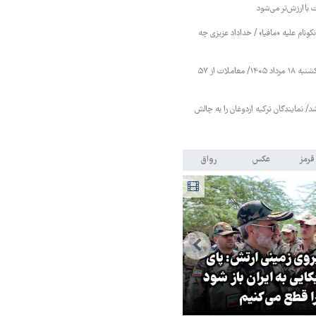
 باارزش‌تر می‌شود
نام علیه «مافیا» / خداداد عزیزی چه
شاخص کل بورس یکشنبه ۱۸ مرداد ۱۴۰۵/ معاملات از ۵۷
/ نمایندگان ترکیه اردوغان را به چالش
قرمز
عکس
رواق
روی زمینی ارتش: پای
ایی به ایران باز شود
مؤمنی: تشییع رهبر شهید در عر
ا قطع می‌کنیم
جلوه‌ای کم‌نظیر از همبستگی بو