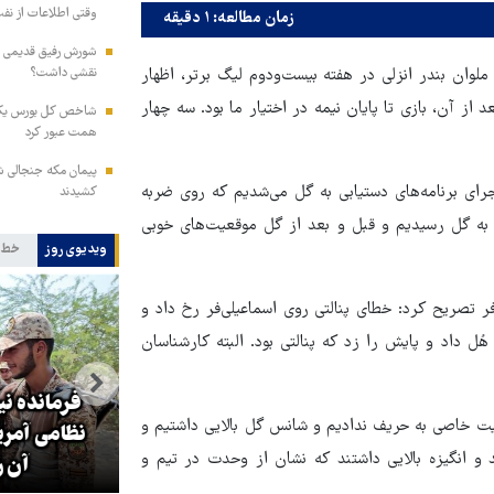
وقتی اطلاعات از نفت
زمان مطالعه: ۱ دقیقه
شورش رفیق قدیمی نکو
لوان بندر انزلی در هفته بیست‌ودوم لیگ برتر، اظهار
نقشی داشت؟
از آن، بازی تا پایان نیمه در اختیار ما بود. سه چهار
همت عبور کرد
پیمان مکه جنجالی شد
اجرای برنامه‌های دستیابی به گل می‌شدیم که روی ضربه
کشیدند
 به گل رسیدیم و قبل و بعد از گل موقعیت‌های خوبی
ویدیوی روز
خط 
فر تصریح کرد: خطای پنالتی روی اسماعیلی‌فر رخ داد و
 داد و پایش را زد که پنالتی بود. البته کارشناسان
فرمانده نی
عیت خاصی به حریف ندادیم و شانس گل بالایی داشتیم و
عراقچی: اکنون هیچ مذاکره‌ای با
نظامی آمریک
د و انگیزه بالایی داشتند که نشان از وحدت در تیم و
آمریکا نداریم
آن ر