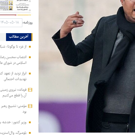
روزنامه:
آخرین مطالب
از غزه تا بوگوتا؛ شبک
انتصاب محسن رضایی 
اسلامی در شورای عا
ابراز تردید از تعهد 
تهدیدات احتمالی
فرمانده نیروی زمینی 
آن را قطع می‌کنیم
مؤمنی: تشییع رهبر ش
بود
وزیر کشور: خدشه به
بلومبرگ، وال‌استریت ژ