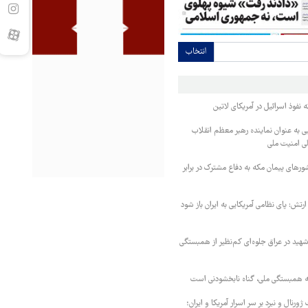
انتخاب
ه نفوذ اسرائیل در آمریکای لاتین
به عنوان نماینده رهبر معظم انقلاب
لی امنیت ملی
کشورهای پیمان مکه به دفاع مشترک در برابر
ارتش: پای نظامی آمریکایی به ایران باز شود
هید در عراق جلوه‌ای کم‌نظیر از همبستگی
 همبستگی ملی، گناه نابخشودنی است
ورنال و نبرد بر سر اسرار آمریکا و ایران؛