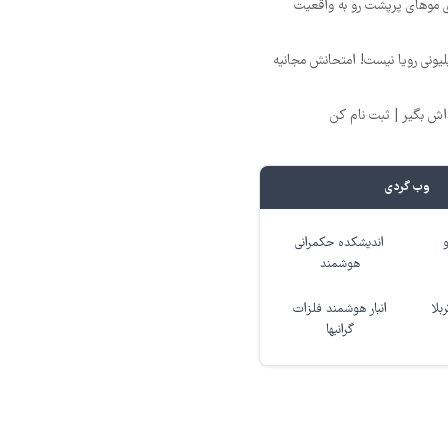
ی موهای پرپشت رو به واقعیت
د ماهی 800 میلیونی رویا نیست! امتحانش مجانیه
وب گردی
اندیشکده حکمرانی
هوشمند
بلا
انبار هوشمند فلزات
گرانبها