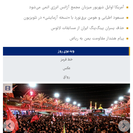
آمریکا اوایل شهریور میزبان مجمع آژانس انرژی اتمی می‌شود
مسعود اطیابی و هومن برق‌نورد با «نسخه آزمایشی» در تلویزیون
حذف پسران پینگ‌پنگ ایران از مسابقات لائوس
پیام هشدار مقاومت یمن به ریاض
ویدیوی روز
خط قرمز
عکس
رواق