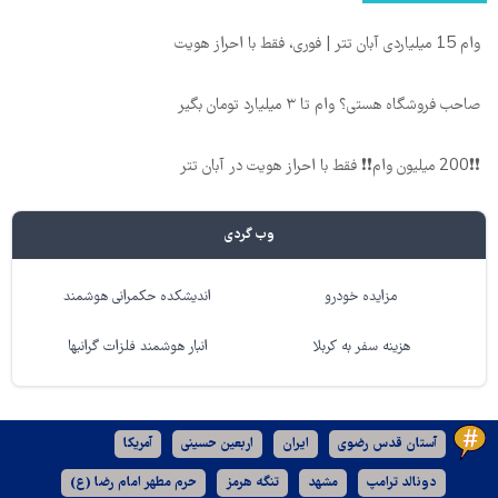
وام 15 میلیاردی آبان تتر | فوری، فقط با احراز هویت
صاحب فروشگاه هستی؟ وام تا ۳ میلیارد تومان بگیر
❗❗200 میلیون وام❗❗ فقط با احراز هویت در آبان تتر
وب گردی
مزایده خودرو
اندیشکده حکمرانی هوشمند
هزینه سفر به کربلا
انبار هوشمند فلزات گرانبها
آستان قدس رضوی
ایران
اربعین حسینی
آمریکا
دونالد ترامپ
مشهد
تنگه هرمز
حرم مطهر امام رضا (ع)