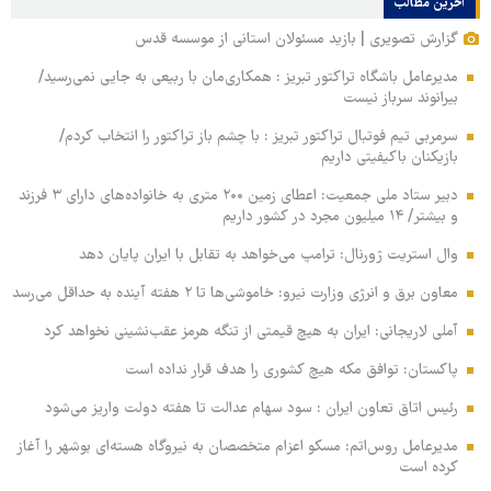
آخرین مطالب
گزارش تصویری | بازید مسئولان استانی از موسسه قدس
مدیرعامل باشگاه تراکتور تبریز : همکاری‌مان با ربیعی به جایی نمی‌رسید/
بیرانوند سرباز نیست
سرمربی تیم فوتبال تراکتور تبریز : با چشم باز تراکتور را انتخاب کردم/
بازیکنان باکیفیتی داریم
دبیر ستاد ملی جمعیت: اعطای زمین ۲۰۰ متری به خانواده‌های دارای ۳ فرزند
و بیشتر/ ۱۴ میلیون مجرد در کشور داریم
وال‌ استریت ژورنال: ترامپ می‌خواهد به تقابل با ایران پایان دهد
معاون برق و انرژی وزارت نیرو: خاموشی‌ها تا ۲ هفته آینده به حداقل می‌رسد
آملی‌ لاریجانی: ایران به هیچ قیمتی از تنگه هرمز عقب‌نشینی نخواهد کرد
پاکستان: توافق مکه هیچ کشوری را هدف قرار نداده است
رئیس اتاق تعاون ایران : سود سهام عدالت تا هفته دولت واریز می‌شود
مدیرعامل روس‌اتم: مسکو اعزام متخصصان به نیروگاه هسته‌ای بوشهر را آغاز
کرده‌ است