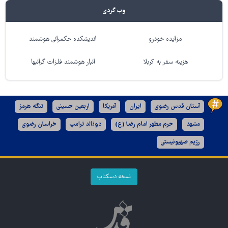
وب گردی
مزایده خودرو
اندیشکده حکمرانی هوشمند
هزینه سفر به کربلا
انبار هوشمند فلزات گرانبها
آستان قدس رضوی
ایران
آمریکا
اربعین حسینی
تنگه هرمز
مشهد
حرم مطهر امام رضا (ع)
دونالد ترامپ
خراسان رضوی
رژیم صهیونیستی
نسخه دسکتاپ