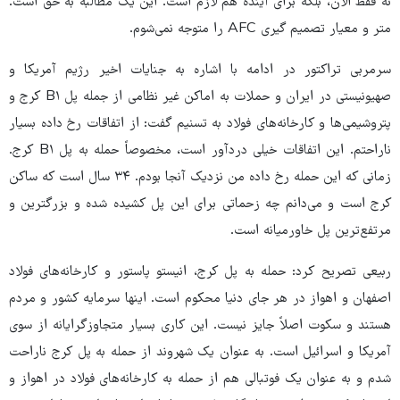
نه فقط الان، بلکه برای آینده هم لازم است. این یک مطالبه به حق است.
متر و معیار تصمیم گیری AFC را متوجه نمی‌شوم.
سرمربی تراکتور در ادامه با اشاره به جنایات اخیر رژیم آمریکا و
صهیونیستی در ایران و حملات به اماکن غیر نظامی از جمله پل B۱ کرج و
پتروشیمی‌ها و کارخانه‌های فولاد به تسنیم گفت: از اتفاقات رخ داده بسیار
ناراحتم. این اتفاقات خیلی دردآور است، مخصوصاً حمله به پل B۱ کرج.
زمانی که این حمله رخ داده من نزدیک آنجا بودم. ۳۴ سال است که ساکن
کرج است و می‌دانم چه زحماتی برای این پل کشیده شده و بزرگترین و
مرتفع‌ترین پل خاورمیانه است.
ربیعی تصریح کرد: حمله به پل کرج، انیستو پاستور و کارخانه‌های فولاد
اصفهان و اهواز در هر جای دنیا محکوم است. اینها سرمایه کشور و مردم
هستند و سکوت اصلاً جایز نیست. این کاری بسیار متجاوزگرایانه از سوی
آمریکا و اسرائیل است. به عنوان یک شهروند از حمله به پل کرج ناراحت
شدم و به عنوان یک فوتبالی هم از حمله به کارخانه‌های فولاد در اهواز و