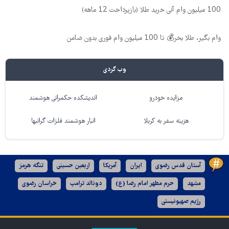
100 میلیون وام آنی خرید طلا (بازپرداخت 12 ماهه)
وام بگیر، طلا بخر💰 تا 100 میلیون وام فوری بدون ضامن
وب گردی
مزایده خودرو
اندیشکده حکمرانی هوشمند
هزینه سفر به کربلا
انبار هوشمند فلزات گرانبها
آستان قدس رضوی
ایران
آمریکا
اربعین حسینی
تنگه هرمز
مشهد
حرم مطهر امام رضا (ع)
دونالد ترامپ
خراسان رضوی
رژیم صهیونیستی