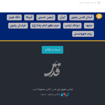
۱۴۰۴-۰۶-۲۶ ۰۸:۴۱
آستان قدس رضوی
ایران
اربعین حسینی
آمریکا
تنگه هرمز
مشهد
دونالد ترامپ
حرم مطهر امام رضا (ع)
خراسان رضوی
رژیم صهیونیستی
نسخه دسکتاپ
تمامی حقوق برای
قدس آنلاین
محفوظ است.
طراحی و تولید: نستوه