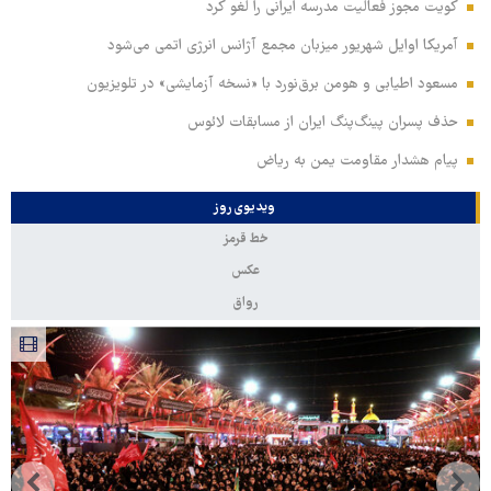
کویت مجوز فعالیت مدرسه ایرانی را لغو کرد
آمریکا اوایل شهریور میزبان مجمع آژانس انرژی اتمی می‌شود
مسعود اطیابی و هومن برق‌نورد با «نسخه آزمایشی» در تلویزیون
حذف پسران پینگ‌پنگ ایران از مسابقات لائوس
پیام هشدار مقاومت یمن به ریاض
ویدیوی روز
خط قرمز
عکس
رواق