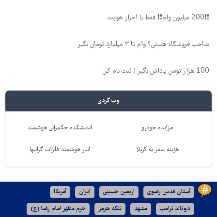
❗❗200 میلیون وام❗❗ فقط با احراز هویت
صاحب فروشگاه هستی؟ وام تا ۳ میلیارد تومان بگیر
100 هزار تومن پاداش بگیر | ثبت نام کن
وب گردی
مزایده خودرو
اندیشکده حکمرانی هوشمند
هزینه سفر به کربلا
انبار هوشمند فلزات گرانبها
آستان قدس رضوی
اربعین حسینی
ایران
آمریکا
دونالد ترامپ
مشهد
تنگه هرمز
حرم مطهر امام رضا (ع)