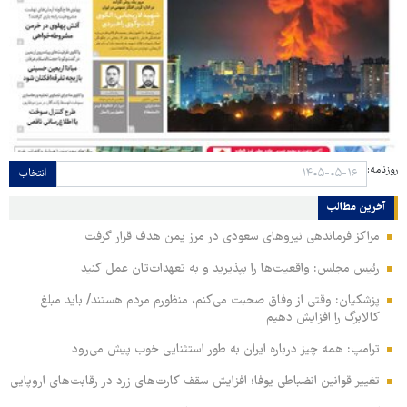
روزنامه:
انتخاب
آخرین مطالب
مراکز فرماندهی نیروهای سعودی در مرز یمن هدف قرار گرفت
رئیس مجلس: واقعیت‌ها را بپذیرید و به تعهدات‌تان عمل کنید
پزشکیان: وقتی از وفاق صحبت می‌کنم، منظورم مردم هستند/ باید مبلغ
کالابرگ را افزایش دهیم
ترامپ: همه چیز درباره ایران به طور استثنایی خوب پیش می‌رود
تغییر قوانین انضباطی یوفا؛ افزایش سقف کارت‌های زرد در رقابت‌های اروپایی