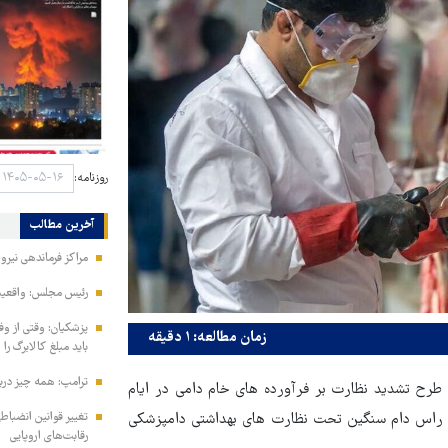
روزنامه:
آخرین مطالب
مراکز فرماندهی نیر
رئیس مجلس: واقعیت‌ه
پزشکیان: وقتی از و
زمان مطالعه: ۱ دقیقه
باید مبلغ کالابرگ را
ترامپ: همه چیز دربا
طرح تشدید نظارت بر فرآورده های خام دامی در ایام
تغییر قوانین انضباط
اه مبارک رمضان و تا کنون حدود ۵۵ هزار راس دام سبک و ۴۵۰۰ راس دام سنگین تحت نظارت های بهداشتی دامپزشکی
رقابت‌های اروپایی