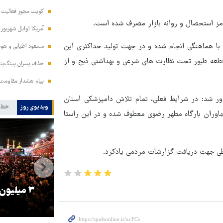
کویت مجوز فعالیت مد
آمریکا اوایل شهریور
ان تصریح کرد: با هماهنگی انجام شده و در جهت تولید حداکثری این
مسعود اطیابی و هومن
کنونی و از ۲۹ بهمن ماه تا کنون، حدود ۴ میلیون قطعه طیور تحت نظارت های شرعی و بهداشتی ذبح و از
حذف پسران پینگ‌پنگ
پیام هشدار مقاومت
ور شد: در شرایط فعلی، تمام تلاش دامپزشکی استان
ویدیوی روز
خط 
 مجاوران بارگاه مطهر رضوی معطوف شده و در این راستا
را
ترامپ نماد فساد، اقتدارگرایی و
۳ میلیون
جنگ‌طلبی است!