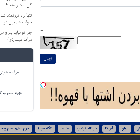
کن تا دیر نشده!
تنها راه ثروتمند شدن
خواب هم پول در بی
چرا تو نباید بنز و بی
درآمد میلیاردی)
ارسال
مزایده خودرو
هزینه سفر به کر
ی
ایران
آمریکا
دونالد ترامپ
مشهد
تنگه هرمز
حرم مطهر امام رضا 