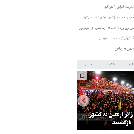
رسه ایرانی را لغو کرد
 میزبان مجمع آژانس انرژی اتمی می‌شود
 برق‌نورد با «نسخه آزمایشی» در تلویزیون
 ایران از مسابقات لائوس
 یمن به ریاض
قرمز
عکس
رواق
 زائر اربعین به کشور
هماهنگی محور مقاومت، آمریکا ر
بازگشتند
در منطقه درمانده کرد