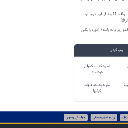
 واقعی❗❗ بعد از این دوره تو
ار😍
‌ام‌و زیر پات باشه؟ (دوره رایگان
وب گردی
اندیشکده حکمرانی
هوشمند
بلا
انبار هوشمند فلزات
گرانبها
(ع)
رژیم صهیونیستی
خراسان رضوی