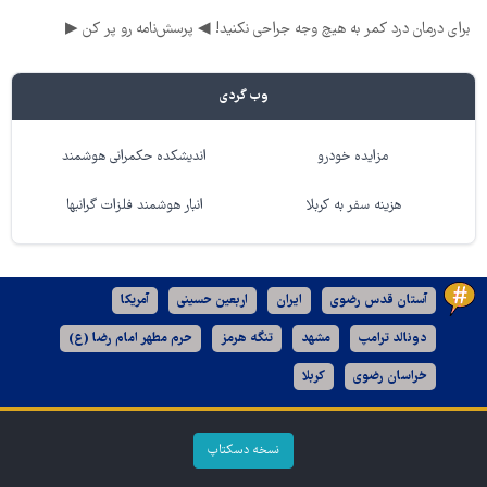
برای درمان درد کمر به هیچ وجه جراحی نکنید! ◀ پرسش‌نامه رو پر کن ▶
وب گردی
مزایده خودرو
اندیشکده حکمرانی هوشمند
هزینه سفر به کربلا
انبار هوشمند فلزات گرانبها
آستان قدس رضوی
ایران
اربعین حسینی
آمریکا
دونالد ترامپ
مشهد
تنگه هرمز
حرم مطهر امام رضا (ع)
خراسان رضوی
کربلا
نسخه دسکتاپ