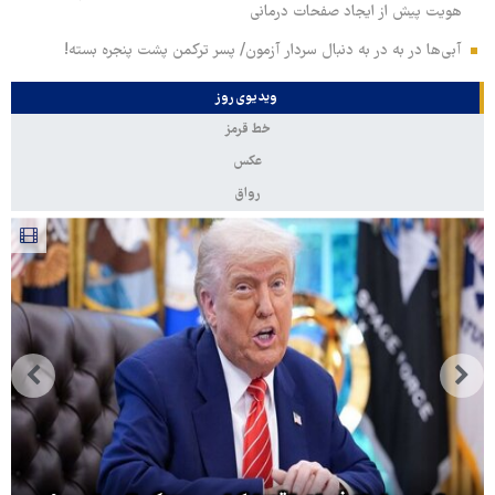
هویت پیش از ایجاد صفحات درمانی
آبی‌ها در به در به دنبال سردار آزمون/ پسر ترکمن پشت پنجره بسته!
ویدیوی روز
خط قرمز
عکس
رواق