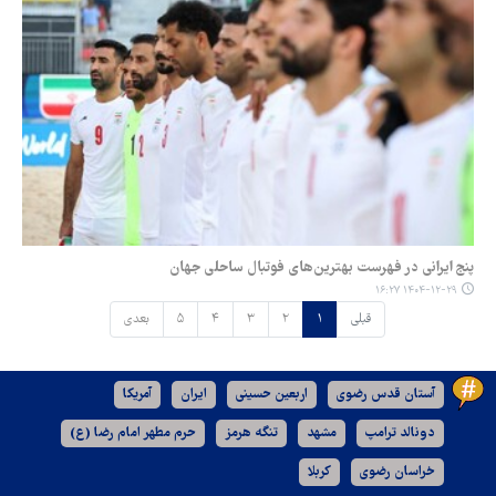
پنج ایرانی در فهرست بهترین‌های فوتبال ساحلی جهان
۱۴۰۴-۱۲-۲۹ ۱۶:۲۷
قبلی
۱
۲
۳
۴
۵
بعدی
آستان قدس رضوی
اربعین حسینی
ایران
آمریکا
دونالد ترامپ
مشهد
تنگه هرمز
حرم مطهر امام رضا (ع)
خراسان رضوی
کربلا