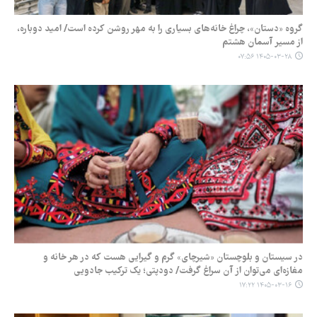
گروه «دستان»‌، چراغ خانه‌های بسیاری را به مهر روشن کرده است/ امید دوباره،
از مسیر آسمان هشتم
۱۴۰۵-۰۳-۲۸ ۰۷:۵۶
در سیستان و بلوچستان «شیرچای» گرم و گیرایی هست که در هر خانه و
مغازه‌ای می‌توان از آن سراغ گرفت/ دودپتی؛ یک ترکیب جادویی
۱۴۰۵-۰۳-۱۶ ۱۷:۲۲