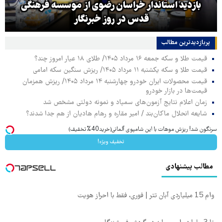
بازدید استاندار خراسان رضوی از موسسه فرهنگی
قدس در روز خبرنگار
پربازدیدترین‌ مطالب
قیمت طلا و سکه جمعه ۱۶ مرداد ۱۴۰۵/ طلای ۱۸ عیار امروز چند؟
قیمت طلا و سکه یکشنبه ۱۱ مرداد ۱۴۰۵/ ریزش سنگین سکه امامی
قیمت محصولات ایران خودرو چهارشنبه ۱۴ مرداد ۱۴۰۵/ ریزش همزمان
قیمت‌ها در بازار خودرو
زمان اعلام نتایج آزمون‌های سمپاد و نمونه دولتی مشخص شد
شایعه انحلال ماکان‌بند / امیر مقاره و رهام هادیان از هم جدا شدند؟
سرنگون شد! ریزش موهات با این شامپوی آلمانی(خرید40%تخفیف)
تخفیف ویژه!
مطالب پیشنهادی
وام 15 میلیاردی آبان تتر | فوری، فقط با احراز هویت