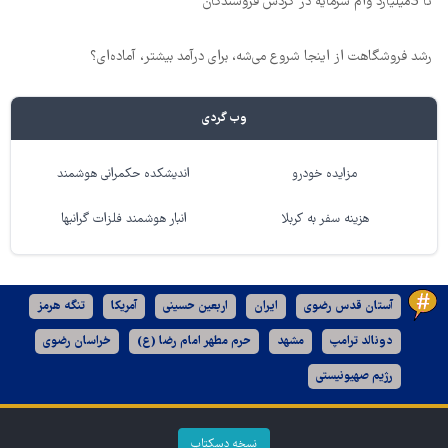
تا 3میلیارد وام سرمایه در گردش فروشندگان
رشد فروشگاهت از اینجا شروع می‌شه، برای درآمد بیشتر، آماده‌ای؟
وب گردی
مزایده خودرو
اندیشکده حکمرانی هوشمند
هزینه سفر به کربلا
انبار هوشمند فلزات گرانبها
آستان قدس رضوی
ایران
اربعین حسینی
آمریکا
تنگه هرمز
دونالد ترامپ
مشهد
حرم مطهر امام رضا (ع)
خراسان رضوی
رژیم صهیونیستی
نسخه دسکتاپ