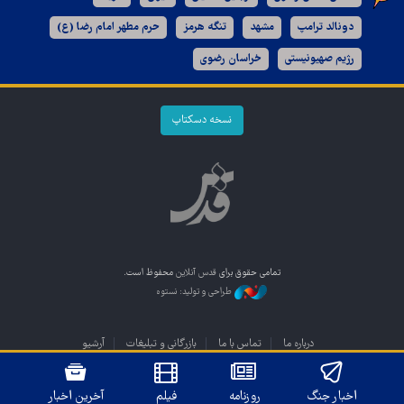
دونالد ترامپ
مشهد
تنگه هرمز
حرم مطهر امام رضا (ع)
رژیم صهیونیستی
خراسان رضوی
نسخه دسکتاپ
تمامی حقوق برای
قدس آنلاین
محفوظ است.
طراحی و تولید: نستوه
درباره ما
تماس با ما
بازرگانی و تبلیغات
آرشیو
اخبار جنگ
روزنامه
فیلم
آخرین اخبار