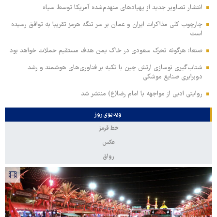
انتشار تصاویر جدید از پهپادهای منهدم‌شده آمریکا توسط سپاه
چارچوب کلی مذاکرات ایران و عمان بر سر تنگه هرمز تقریبا به توافق رسیده
است
صنعا: هرگونه تحرک سعودی در خاک یمن هدف مستقیم حملات خواهد بود
شتاب‌گیری نوسازی ارتش چین با تکیه بر فناوری‌های هوشمند و رشد
دوبرابری صنایع موشکی
روایتی ادبی از مواجهه با امام رضا(ع) منتشر شد
ویدیوی روز
خط قرمز
عکس
رواق