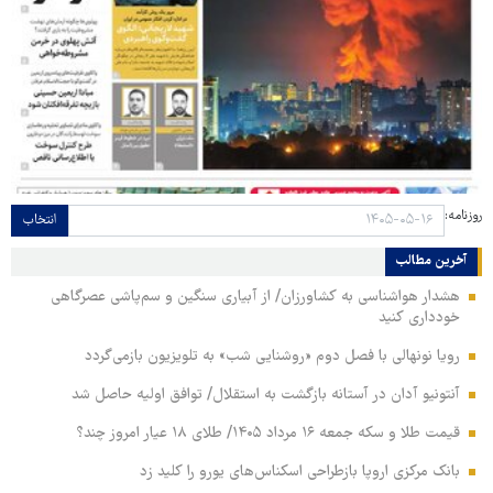
روزنامه:
انتخاب
آخرین مطالب
هشدار هواشناسی به کشاورزان/ از آبیاری سنگین و سم‌پاشی عصرگاهی
خودداری کنید
رویا نونهالی با فصل دوم «روشنایی شب» به تلویزیون بازمی‌گردد
آنتونیو آدان در آستانه بازگشت به استقلال/ توافق اولیه حاصل شد
قیمت طلا و سکه جمعه ۱۶ مرداد ۱۴۰۵/ طلای ۱۸ عیار امروز چند؟
بانک مرکزی اروپا بازطراحی اسکناس‌های یورو را کلید زد