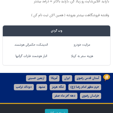
بازدید آنلاین‌شاپت رو زیاد کن، بازدید بالاتر = درآمد بیشتر
وقتشه فروشگاهت بیشتر بفروشه ( همین الان ثبت نام کن )
وب گردی
مزایده خودرو
اندیشکده حکمرانی هوشمند
هزینه سفر به کربلا
انبار هوشمند فلزات گرانبها
آستان قدس رضوی
ایران
آمریکا
اربعین حسینی
حرم مطهر امام رضا (ع)
تنگه هرمز
مشهد
دونالد ترامپ
خراسان رضوی
دهه آخر ماه صفر