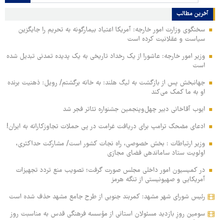
آخرین مطالب
سخنگوی وزارت امور خارجه: آمریکا اعتیاد بیمارگونه به تحریم را جایگزین
سیاست و عقلانیت کرده است
وزیر امور خارجه: عاشورا از یک رخداد تاریخی به یک پدیده تمدنی تبدیل شده
است
جهانبخش پس از بازگشت به لیگ هلند: به خانه برگشتم/ رویل: ذهنیت برنده
او به ما کمک می‌کند
ایوب آقاخانی دبیر چهل‌وپنجمین جشنواره تئاتر فجر شد
ادعای مضحک ترامپ برای دریافت غرامت در پی حملات تجاوزکارانه به ایران!
وزیر ارتباطات : بخش خصوصی، راه نجات کشور است/ مشارکت حداکثری،
اولویت ستاد ساماندهی فضای مجازی
در کمیسیون امور داخلی مجلس صورت گرفت؛ تصویب منع تردد تجهیزات
آمریکایی و صهیونیستی از تنگه هرمز
رئیس شورای شهر مشهد: کمربند جنوبی از طرح جامع مشهد حذف شده است
سومین روزِ بازدید مسئولان استانی از مؤسسه فرهنگی قدس به مناسبت روز