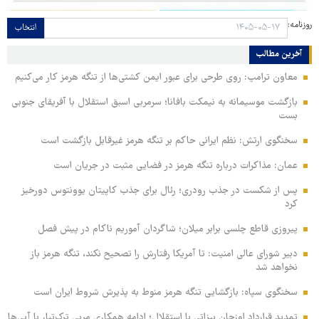
روزنامه:
انتخاب
آخرین مطالب
معاون ترامپ: روی طرحی برای عبور ایمن کشتی‌ها از تنگه هرمز کار می‌کنیم
بازگشت موسیمانه به نیمکت بافانا؛ سرمربی اسبق استقلال با آفریقای جنوبی
بست
سخنگوی ارتش: نظم ایرانی حاکم بر تنگه هرمز غیرقابل بازگشت است
عمان: مذاکرات درباره تنگه هرمز در فضایی مثبت در جریان است
پس از شکست در جذب رودری؛ رئال برای جذب کاپیتان یوونتوس دورخیز
کرد
پیروزی قاطع چلسی برابر میلان؛ شاگردان آموریم ناکام در پیش فصل
دبیر شورای عالی امنیت: تا آمریکا رفتارش را تصحیح نکند، تنگه هرمز باز
نخواهد شد
سخنگوی سپاه: بازگشایی تنگه هرمز منوط به پذیرش شروط ایران است
تمدید قرارداد اوزجان بیزاتی با استقلال؛ ادامه همکاری مربی ترک‌تبار با آبی‌ها