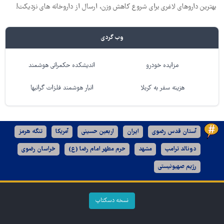
بهترین داروهای لاغری برای شروع کاهش وزن، ارسال از داروخانه های نزدیکت!
وب گردی
مزایده خودرو
اندیشکده حکمرانی هوشمند
هزینه سفر به کربلا
انبار هوشمند فلزات گرانبها
آستان قدس رضوی
ایران
اربعین حسینی
آمریکا
تنگه هرمز
دونالد ترامپ
مشهد
حرم مطهر امام رضا (ع)
خراسان رضوی
رژیم صهیونیستی
نسخه دسکتاپ