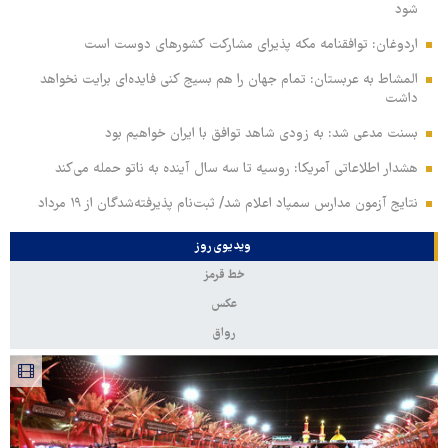
شود
اردوغان: توافقنامه مکه پذیرای مشارکت کشورهای دوست است
المشاط به عربستان: تمام جهان را هم بسیج کنی فایده‌ای برایت نخواهد
داشت
بسنت مدعی شد: به زودی شاهد توافق با ایران خواهیم بود
هشدار اطلاعاتی آمریکا: روسیه تا سه سال آینده به ناتو حمله می‌کند
نتایج آزمون مدارس سمپاد اعلام شد/ ثبت‌نام پذیرفته‌شدگان از ۱۹ مرداد
ویدیوی روز
خط قرمز
عکس
رواق