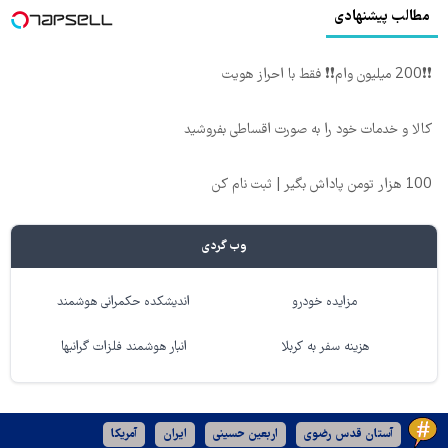
مطالب پیشنهادی
❗❗200 میلیون وام❗❗ فقط با احراز هویت
کالا و خدمات خود را به صورت اقساطی بفروشید
100 هزار تومن پاداش بگیر | ثبت نام کن
وب گردی
مزایده خودرو
اندیشکده حکمرانی هوشمند
هزینه سفر به کربلا
انبار هوشمند فلزات گرانبها
آستان قدس رضوی
اربعین حسینی
ایران
آمریکا