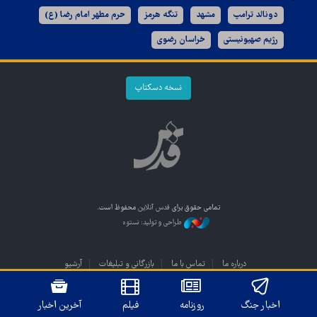
دونالد ترامپ
مشهد
تنگه هرمز
حرم مطهر امام رضا (ع)
رژیم صهیونیستی
خراسان رضوی
نسخه دسکتاپ
تمامی حقوق برای
قدس آنلاین
محفوظ است.
طراحی و تولید: نستوه
درباره ما
تماس با ما
بازرگانی و تبلیغات
آرشیو
اخبار جنگ
روزنامه
فیلم
آخرین اخبار