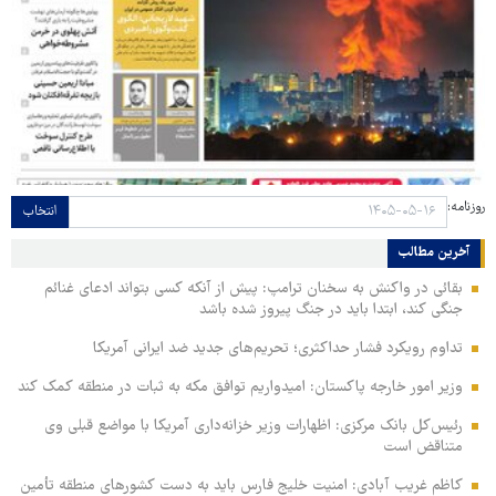
روزنامه:
انتخاب
آخرین مطالب
بقائی در واکنش به سخنان ترامپ: پیش از آنکه کسی بتواند ادعای غنائم
جنگی کند، ابتدا باید در جنگ پیروز شده باشد
تداوم رویکرد فشار حداکثری؛ تحریم‌های جدید ضد ایرانی آمریکا
وزیر امور خارجه پاکستان: امیدواریم توافق مکه به ثبات در منطقه کمک کند
رئیس‌کل بانک مرکزی: اظهارات وزیر خزانه‌داری آمریکا با مواضع قبلی وی
متناقض است
کاظم غریب آبادی: امنیت خلیج فارس باید به دست کشورهای منطقه تأمین