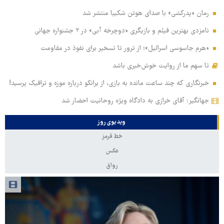
رمان «پدرکشی» با صدای هوتن شکیبا منتشر شد
نامزدی بهترین فیلم و بازیگری «دوچرخه آبی» در ۲ جشنواره جهانی
«هرم جاسوسی اسرائیل»؛ از ترور تا تسخیر برای نفوذ در مقاومت
تا سهم ما از روایت خوش‌خبری باشد
خبرنگاری که چند ساعت مانده به بازی، از برانکو درباره موزه و ترافیک پرسید!
جهانگیر: آقای خرازی به دادگاه ویژه روحانیت احضار شد
ویدیوی روز
خط قرمز
عکس
رواق