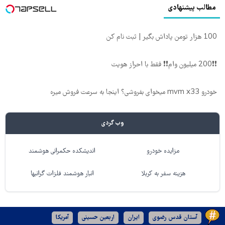
مطالب پیشنهادی
100 هزار تومن پاداش بگیر | ثبت نام کن
❗❗200 میلیون وام❗❗ فقط با احراز هویت
خودرو mvm x33 میخوای بفروشی؟ اینجا به سرعت فروش میره
وب گردی
مزایده خودرو
اندیشکده حکمرانی هوشمند
هزینه سفر به کربلا
انبار هوشمند فلزات گرانبها
آستان قدس رضوی
ایران
اربعین حسینی
آمریکا