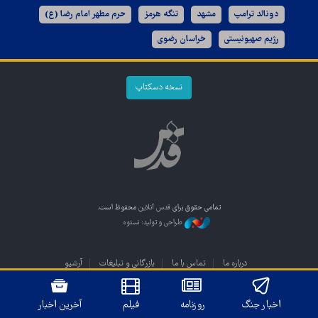
دونالد ترامپ
مشهد
تنگه هرمز
حرم مطهر امام رضا (ع)
رژیم صهیونیستی
خراسان رضوی
نسخه دسکتاپ
تمامی حقوق برای
قدس آنلاین
محفوظ است.
طراحی و تولید: نستوه
درباره ما
تماس با ما
بازرگانی و تبلیغات
آرشیو
اخبار جنگ
روزنامه
فیلم
آخرین اخبار