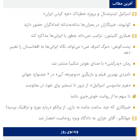
آخرین مطالب
اسرائیل اینترنشنال و پروژه خطرناک «غزه کردن ایران»
کولیوند: خبرنگاران در بحران‌ها شانه‌به‌شانه امدادگران حضور دارند
هیلاری کلینتون: ترامپ نمی‌داند چطور با ایرانی‌ها مذاکره کند
پشت‌کوهی: «مرگ اشرف غنی» می‌تواند نگاه ایرانی‌ها به افغانستان را تغییر
دهد
رمان «پدرکشی» با صدای هوتن شکیبا منتشر شد
نامزدی بهترین فیلم و بازیگری «دوچرخه آبی» در ۲ جشنواره جهانی
«هرم جاسوسی اسرائیل»؛ از ترور تا تسخیر برای نفوذ در مقاومت
تا سهم ما از روایت خوش‌خبری باشد
خبرنگاری که چند ساعت مانده به بازی، از برانکو درباره موزه و ترافیک پرسید!
جهانگیر: آقای خرازی به دادگاه ویژه روحانیت احضار شد
ویدیوی روز