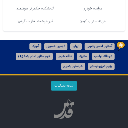
مزایده خودرو
اندیشکده حکمرانی هوشمند
هزینه سفر به کربلا
انبار هوشمند فلزات گرانبها
آستان قدس رضوی
ایران
اربعین حسینی
آمریکا
دونالد ترامپ
مشهد
تنگه هرمز
حرم مطهر امام رضا (ع)
رژیم صهیونیستی
خراسان رضوی
نسخه دسکتاپ