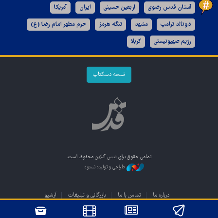
آستان قدس رضوی
اربعین حسینی
ایران
آمریکا
دونالد ترامپ
مشهد
تنگه هرمز
حرم مطهر امام رضا (ع)
رژیم صهیونیستی
کربلا
نسخه دسکتاپ
تمامی حقوق برای
قدس آنلاین
محفوظ است.
طراحی و تولید: نستوه
درباره ما
تماس با ما
بازرگانی و تبلیغات
آرشیو