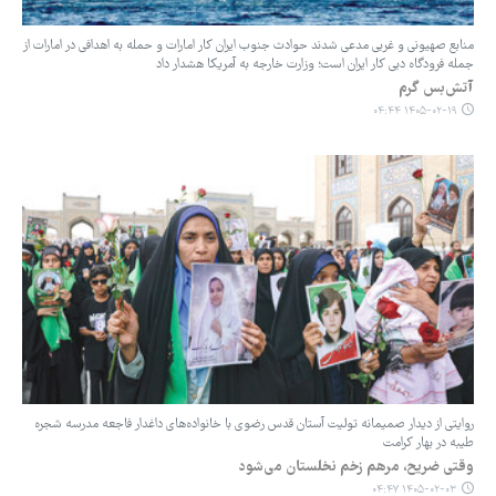
منابع صهیونی و غربی مدعی شدند حوادث جنوب ایران کار امارات و حمله به اهدافی در امارات از
جمله فرودگاه دبی کار ایران است؛ وزارت خارجه به آمریکا هشدار داد
آتش‌بس گرم
۱۴۰۵-۰۲-۱۹ ۰۴:۴۴
‏روایتی از دیدار صمیمانه تولیت آستان قدس رضوی با خانواده‌های داغدار فاجعه مدرسه شجره
‌طیبه در بهار کرامت
وقتی ضریح، مرهم زخم نخلستان می‌شود
۱۴۰۵-۰۲-۰۳ ۰۴:۴۷