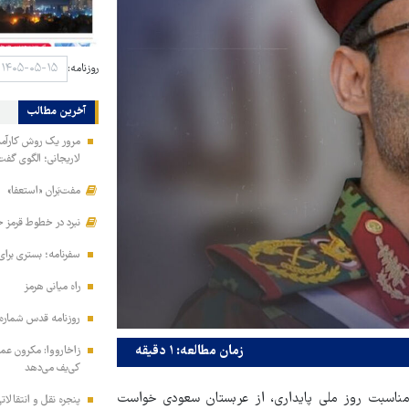
روزنامه:
آخرین مطالب
مرور یک روش کارآمد 
لاریجانی؛ الگوی گفت
مفت‌بَران «استعفا»
نبرد در خطوط قرمز ح
سفرنامه؛ بستری برا
راه میانی هرمز
روزنامه قدس شماره ۱۰۹۹۵
زمان مطالعه: ۱ دقیقه
زاخارووا: مکرون عمل
کی‌یف می‌دهد
ناسبت روز ملی پایداری، از عربستان سعودی خواست
پنجره‌ نقل و انتقالا