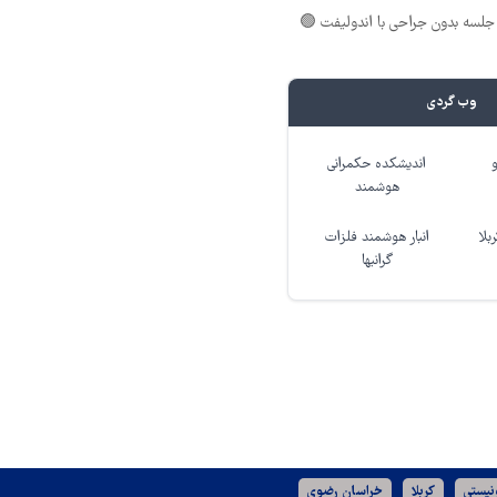
لسه بدون جراحی با اندولیفت 🟢
وب گردی
اندیشکده حکمرانی
هوشمند
بلا
انبار هوشمند فلزات
گرانبها
نیستی
کربلا
خراسان رضوی