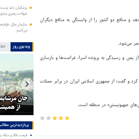
پزشکیان: باید پُست‌ه
شهادت رهبری پشتوانه
هد و منافع دو کشور را از وابستگی به منافع دیگران
سازمان ملل: طرف‌ها ر
می‌کنیم
جر می‌شود.
ویدیوی روز
خط 
 یمن و رسیدگی به پرونده اسرا، غرامت‌ها و بازسازی
ه کرد و گفت: از جمهوری اسلامی ایران در برابر حملات
تولیت آستان قدس رضوی: افتخار
ای
ما به نوکری و خضوع هرچه بیشتر
جان مرشایمر
ی‌های صهیونیستی» در منطقه است.
در برابر زائران است
از همیشه
پربازدیدترین‌ مطالب